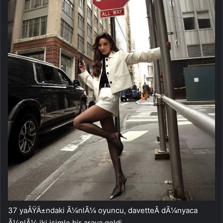
37 yaÅŸÄ±ndaki Ã¼nlÃ¼ oyuncu, davetteÂ dÃ¼nyaca
Ã¼nlÃ¼ iki isimle bir araya geldi.