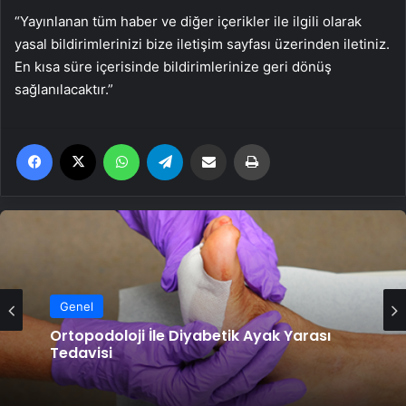
“Yayınlanan tüm haber ve diğer içerikler ile ilgili olarak
yasal bildirimlerinizi bize iletişim sayfası üzerinden iletiniz.
En kısa süre içerisinde bildirimlerinize geri dönüş
sağlanılacaktır.”
Facebook
X
WhatsApp
Telegram
Email'den paylaş
Yaz
Genel
Genel
Ortopodoloji İle Diyabetik Ayak Yarası
Zihnin Gizemli Sınırları ve Ötesi :