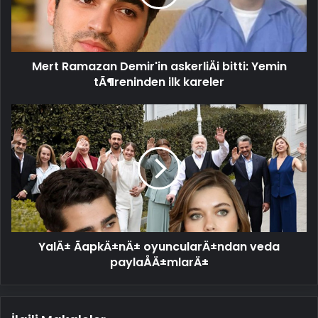
Yemin
tÃ¶reninden
ilk
kareler
Mert Ramazan Demir'in askerliÄi bitti: Yemin
tÃ¶reninden ilk kareler
YalÄ±
ÃapkÄ±nÄ±
oyuncularÄ±ndan
veda
paylaÅÄ±mlarÄ±
YalÄ± ÃapkÄ±nÄ± oyuncularÄ±ndan veda
paylaÅÄ±mlarÄ±