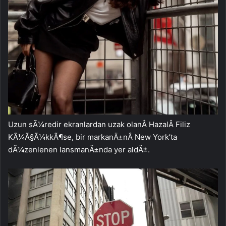
Uzun sÃ¼redir ekranlardan uzak olanÂ HazalÂ Filiz
KÃ¼Ã§Ã¼kkÃ¶se, bir markanÄ±nÂ New York’ta
dÃ¼zenlenen lansmanÄ±nda yer aldÄ±.