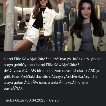
Hazal Filiz KÃ¼Ã§Ã¼kkÃ¶se dÃ¼nya yÄ±ldÄ±zlarÄ±yla bir
araya geldiOyuncu Hazal Filiz KÃ¼Ã§Ã¼kkÃ¶se,
dÃ¼nyaca Ã¼nlÃ¼ bir markanÄ±n davetlisi olarak ABD’ye
gitti. New York’taki davette dÃ¼nya yÄ±ldÄ±zlarÄ±yla bir
araya gelen Ã¼nlÃ¼ isim, o anlarÄ± takipÃ§ileriyle
paylaÅŸtÄ±.
Tuğba Öztürk
30.04.2025 – 09:25