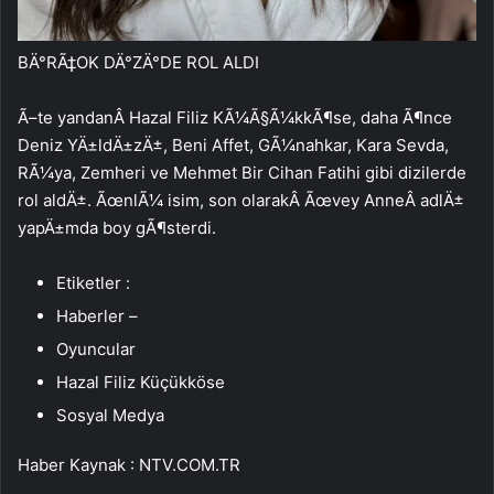
BÄ°RÃ‡OK DÄ°ZÄ°DE ROL ALDI
Ã–te yandanÂ Hazal Filiz KÃ¼Ã§Ã¼kkÃ¶se, daha Ã¶nce
Deniz YÄ±ldÄ±zÄ±, Beni Affet, GÃ¼nahkar, Kara Sevda,
RÃ¼ya, Zemheri ve Mehmet Bir Cihan Fatihi gibi dizilerde
rol aldÄ±. ÃœnlÃ¼ isim, son olarakÂ Ãœvey AnneÂ adlÄ±
yapÄ±mda boy gÃ¶sterdi.
Etiketler :
Haberler –
Oyuncular
Hazal Filiz Küçükköse
Sosyal Medya
Haber Kaynak : NTV.COM.TR