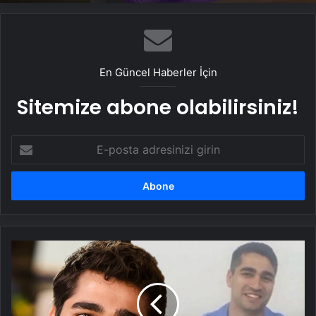
Tedavisi
Nasılnedir.com
En Güncel Haberler İçin
Sitemize abone olabilirsiniz!
E-
posta
adresinizi
girin
Mert
Ramazan
Demir'in
askerliÄi
bitti: