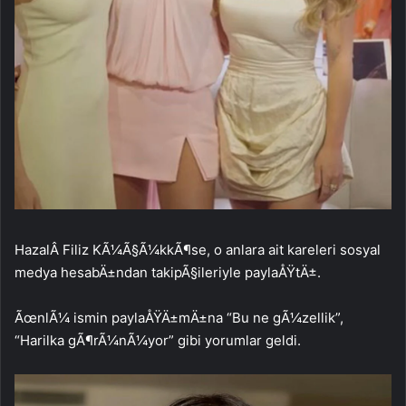
HazalÂ Filiz KÃ¼Ã§Ã¼kkÃ¶se, o anlara ait kareleri sosyal
medya hesabÄ±ndan takipÃ§ileriyle paylaÅŸtÄ±.
ÃœnlÃ¼ ismin paylaÅŸÄ±mÄ±na “Bu ne gÃ¼zellik”,
“Harilka gÃ¶rÃ¼nÃ¼yor” gibi yorumlar geldi.