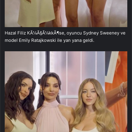
Hazal Filiz KÃ¼Ã§Ã¼kkÃ¶se, oyuncu Sydney Sweeney ve
model Emily Ratajkowski ile yan yana geldi.