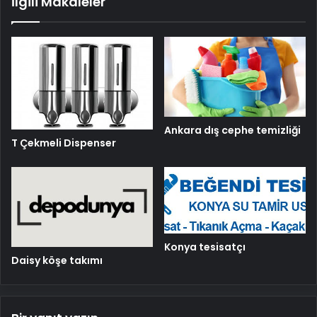
İlgili Makaleler
Ankara dış cephe temizliği
T Çekmeli Dispenser
Konya tesisatçı
Daisy köşe takımı