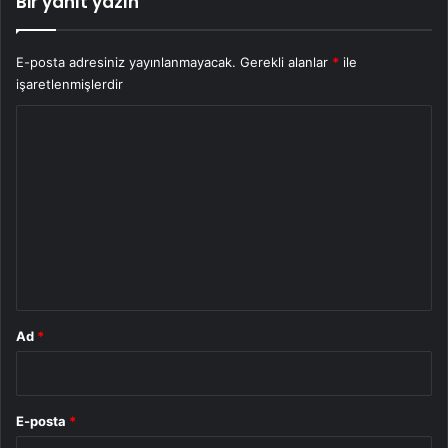
Bir yanıt yazın
E-posta adresiniz yayınlanmayacak.
Gerekli alanlar
*
ile
işaretlenmişlerdir
Y
o
r
u
m
*
Ad
*
E-posta
*