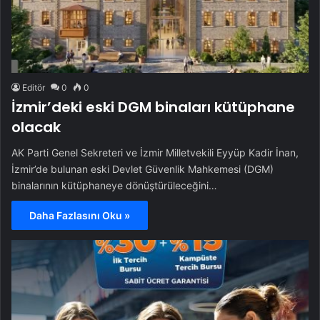
Editör
0
0
İzmir’deki eski DGM binaları kütüphane
olacak
AK Parti Genel Sekreteri ve İzmir Milletvekili Eyyüp Kadir İnan,
İzmir’de bulunan eski Devlet Güvenlik Mahkemesi (DGM)
binalarının kütüphaneye dönüştürüleceğini…
Daha Fazlasını Oku »