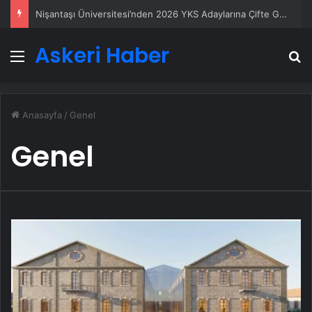
Nişantaşı Üniversitesi’nden 2026 YKS Adaylarına Çifte Güvence: Sabit Ücret ve Kesintisiz Burs
Askeri Haber
Menü
A
Anasayfa
/
Genel
Genel