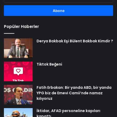
adresinizi
girin
Popüler Haberler
Derya Bakbak Eşi Bülent Bakbak Kimdir ?
Tiktok Beğeni
Fatih Erbakan: Bir yanda ABD, bir yanda
YPG biz de Emevi Camii’nde namaz
kılıyoruz
İktidar, AFAD personeline kapıları
kapattı…