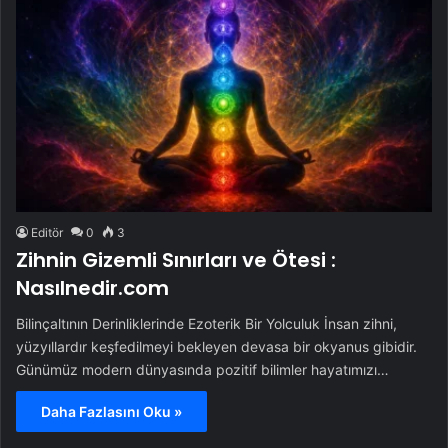
Editör
0
3
Zihnin Gizemli Sınırları ve Ötesi :
Nasılnedir.com
Bilinçaltının Derinliklerinde Ezoterik Bir Yolculuk İnsan zihni,
yüzyıllardır keşfedilmeyi bekleyen devasa bir okyanus gibidir.
Günümüz modern dünyasında pozitif bilimler hayatımızı…
Daha Fazlasını Oku »