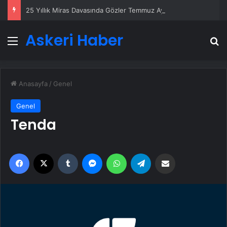
25 Yıllık Miras Davasında Gözler Temmuz Ayındaki Karar Duruşmasına Çevrildi
Askeri Haber
Menü
A
Anasayfa
/
Genel
Genel
Tenda
Facebook
X
Tumblr
Messenger
WhatsApp
Telegram
Email'den paylaş