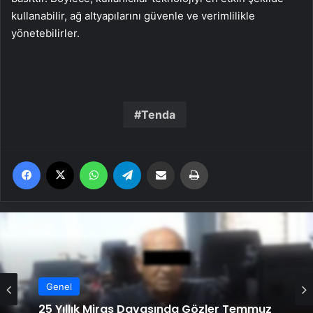
kullanabilir, ağ altyapılarını güvenle ve verimlilikle
yönetebilirler.
Tenda
Facebook
X
WhatsApp
Telegram
Email'den paylaş
Yaz
Genel
25 Yıllık Miras Davasında Gözler Temmuz