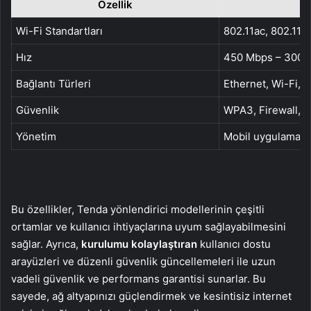
Özellik
A
Wi-Fi Standartları
802.11ac, 802.11ax
Hız
450 Mbps – 3000
Bağlantı Türleri
Ethernet, Wi-Fi, 
Güvenlik
WPA3, Firewall, 
Yönetim
Mobil uygulama v
Bu özellikler, Tenda yönlendirici modellerinin çeşitli
ortamlar ve kullanıcı ihtiyaçlarına uyum sağlayabilmesini
sağlar. Ayrıca,
kurulumu kolaylaştıran
kullanıcı dostu
arayüzleri ve düzenli güvenlik güncellemeleri ile uzun
vadeli güvenlik ve performans garantisi sunarlar. Bu
sayede, ağ altyapınızı güçlendirmek ve kesintisiz internet