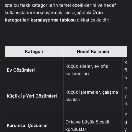
İşte bu farklı kategorilerin temel özelliklerini ve hedef
kullanıcılarını karşılaştırmak için aşağıdaki
Ürün
kategorileri karşılaştırma tablosu
dikkat çekicidir:
Kategori
Hedef Kullanıcı
Kol
Küçük aileler, ev ofis
Ev Çözümleri
fiy
kullanıcıları
tem
Gel
Küçük işletmeler, çalışma
Küçük İş Yeri Çözümleri
yön
alanları
hız,
Yük
Orta ve büyük ölçekli
gel
Kurumsal Çözümler
kuruluşlar
yön