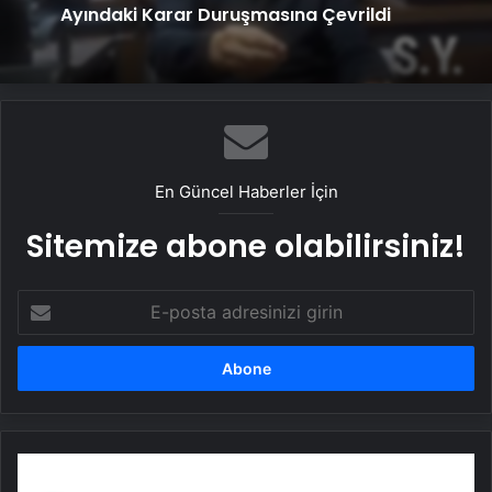
Ayındaki Karar Duruşmasına Çevrildi
En Güncel Haberler İçin
Sitemize abone olabilirsiniz!
E-
posta
adresinizi
girin
Promosyon
kalem