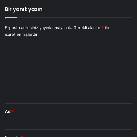
Bir yanıt yazın
E-posta adresiniz yayınlanmayacak.
Gerekli alanlar
*
ile
işaretlenmişlerdir
Y
o
r
u
m
*
Ad
*