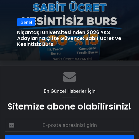
Genel
Nişantaşı Üniversitesi’nden 2026 YKS
Adaylarına Çifte Güvence: Sabit Ücret ve
Kesintisiz Burs
En Güncel Haberler İçin
Sitemize abone olabilirsiniz!
E-
posta
adresinizi