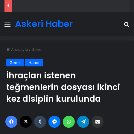
Askeri Haber
Menü
A
Anasayfa
/
Genel
Genel
Haber
İhraçları istenen
teğmenlerin dosyası ikinci
kez disiplin kurulunda
Facebook
X
Tumblr
Messenger
WhatsApp
Telegram
Email'den paylaş