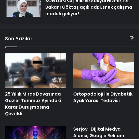
SON DAKİKA | Aile ve Sosyal Hizmetler
Bakanı Göktaş açıkladı: Esnek çalışma
modeli geliyor!
Son Yazılar
25 Yıllık Miras Davasında
Ortopodoloji İle Diyabetik
Gözler Temmuz Ayındaki
Ayak Yarası Tedavisi
Karar Duruşmasına
Çevrildi
Serjoy : Dijital Medya
Ajansı, Google Reklam