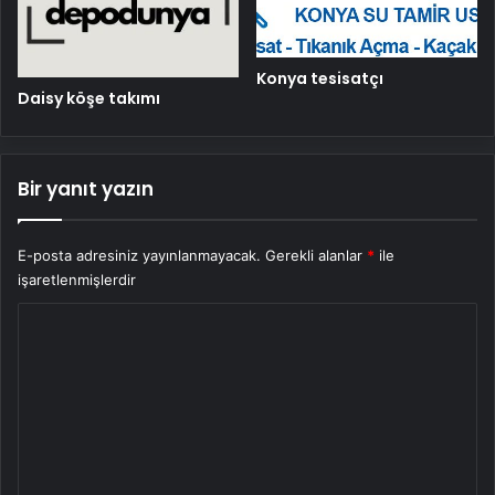
Konya tesisatçı
Daisy köşe takımı
Bir yanıt yazın
E-posta adresiniz yayınlanmayacak.
Gerekli alanlar
*
ile
işaretlenmişlerdir
Y
o
r
u
m
*