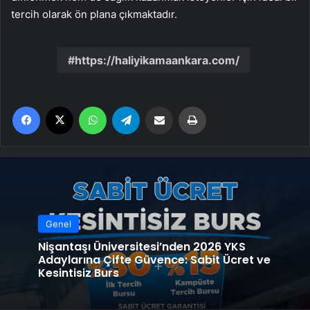
tercih olarak ön plana çıkmaktadır.
https://haliyikamaankara.com/
Facebook
X
WhatsApp
Telegram
Email'den paylaş
Yaz
Genel
Nişantaşı Üniversitesi’nden 2026 YKS
Adaylarına Çifte Güvence: Sabit Ücret ve
Kesintisiz Burs