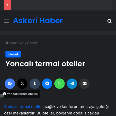
Askeri Haber
Menü
A
Anasayfa
/
Genel
Genel
Yoncalı termal oteller
Facebook
X
Tumblr
Messenger
WhatsApp
Telegram
Email'den paylaş
Yoncalı termal oteller
Yoncalı termal oteller
, sağlık ve konforun bir araya geldiği
özel mekanlardır. Bu oteller, bölgenin doğal sıcak su