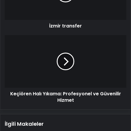
İzmir transfer
Keçiören
Halı
Yıkama:
Profesyonel
ve
Güvenilir
Hizmet
Keçiören Halı Yıkama: Profesyonel ve Güvenilir
Hizmet
İlgili Makaleler