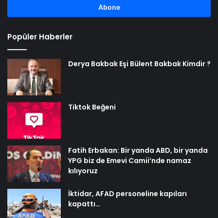
girin
Popüler Haberler
Derya Bakbak Eşi Bülent Bakbak Kimdir ?
Tiktok Beğeni
Fatih Erbakan: Bir yanda ABD, bir yanda
YPG biz de Emevi Camii’nde namaz
kılıyoruz
İktidar, AFAD personeline kapıları
kapattı…