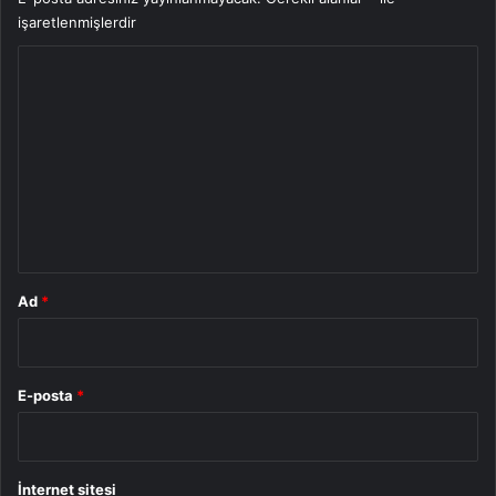
işaretlenmişlerdir
Y
o
r
u
m
*
Ad
*
E-posta
*
İnternet sitesi