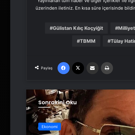
“Yayınlanan tüm haber ve diğer içerikler ile ilgil
üzerinden iletiniz. En kısa süre içerisinde bildi
Gülistan Kılıç Koçyiğit
Milliye
TBMM
Tülay Hati
Facebook
X
Email'den paylaş
Yaz
Paylaş
Sonrakini Oku
Ekonomi