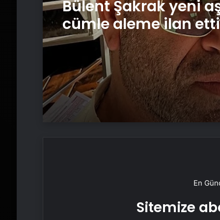
Bülent Şakrak yeni aş
cümle aleme ilan etti
En Günc
Sitemize abo