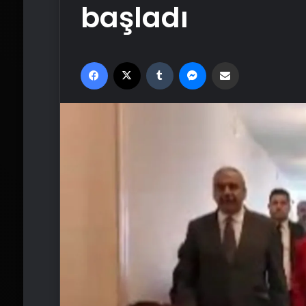
başladı
Facebook
X
Tumblr
Messenger
Email'den paylaş