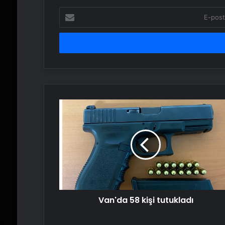
E-
posta
adresinizi
girin
Van'da
58
kişi
tutukladı
Van'da 58 kişi tutukladı