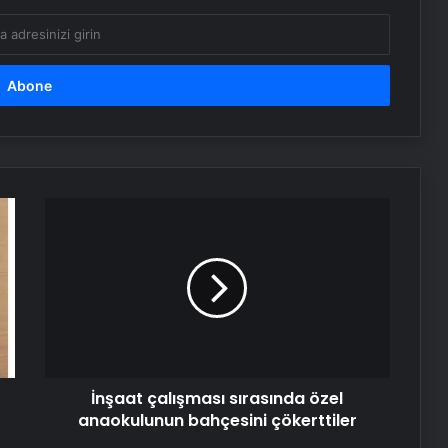
İnşaat
çalışması
sırasında
özel
anaokulunun
bahçesini
çökerttiler
İnşaat çalışması sırasında özel
anaokulunun bahçesini çökerttiler