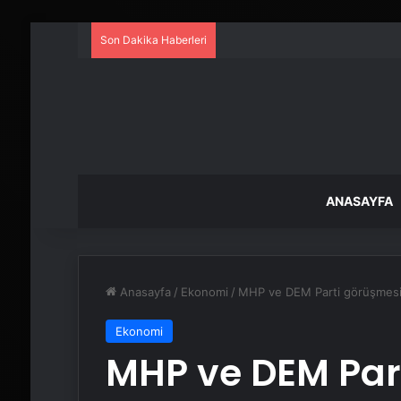
Son Dakika Haberleri
ANASAYFA
Anasayfa
/
Ekonomi
/
MHP ve DEM Parti görüşmesi
Ekonomi
MHP ve DEM Par