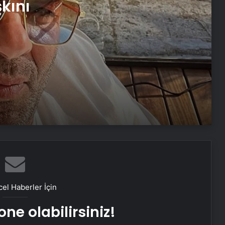
kını
Acıyorum
Zeynep Sever Demirel 2.5 ayda 20
kilo verdi
Çin astrolojisine göre hangi
burçsun?
Burcuna göre kaç gün sonra diyeti
bozarsın?
13 Mayıs 2025 günlük burç yorumları
el Haberler İçin
Serenay Sarıkaya günler sonra
ne olabilirsiniz!
ortaya çıktı! Katıldığı defilede böyle
döktürdü