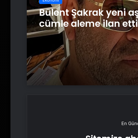
Bülent Şakrak yeni aş
cümle aleme ilan etti
En Günc