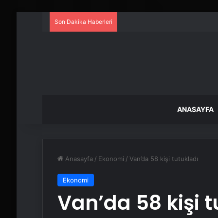
Son Dakika Haberleri
ANASAYFA
Anasayfa
/
Ekonomi
/
Van’da 58 kişi tutukladı
Ekonomi
Van’da 58 kişi t