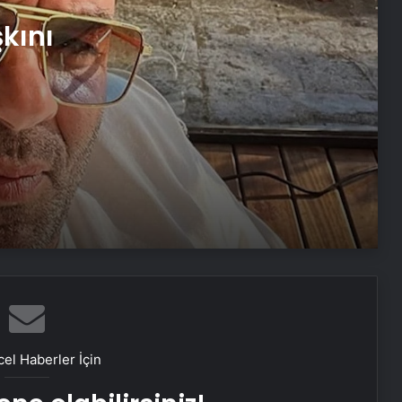
Gülşen’den lahmacun tepkisi:
kını
Acıyorum
Zeynep Sever Demirel 2.5 ayda 20
kilo verdi
Çin astrolojisine göre hangi
burçsun?
Burcuna göre kaç gün sonra diyeti
bozarsın?
13 Mayıs 2025 günlük burç yorumları
el Haberler İçin
Serenay Sarıkaya günler sonra