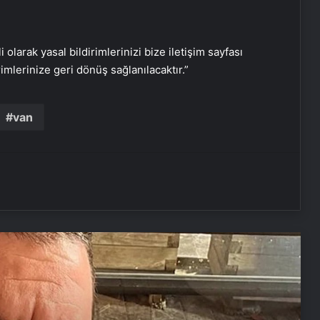
i olarak yasal bildirimlerinizi bize iletişim sayfası
rimlerinize geri dönüş sağlanılacaktır.”
Bülent Şakrak yeni aşkını cümle
aleme ilan etti
van
Masum gibi görünen tehlike: Suda
bekleyen kaşık!
Yıllara meydan okuyor… Kim der 81
yaşında!
Tülin Şahin, DSÖ’den davet aldı