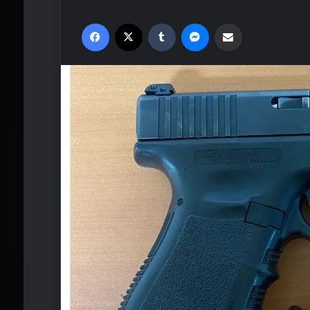
Facebook
X
Tumblr
Messenger
Email'den paylaş