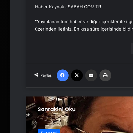
Haber Kaynak : SABAH.COM.TR
“Yayınlanan tüm haber ve diğer içerikler ile ilgil
üzerinden iletiniz. En kısa süre içerisinde bildi
Facebook
X
Email'den paylaş
Yaz
Paylaş
Sonrakini Oku
Ekonomi