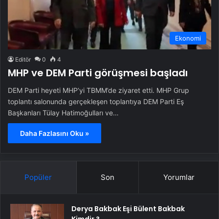
Ekonomi
Editör
0
4
MHP ve DEM Parti görüşmesi başladı
DEM Parti heyeti MHP’yi TBMM’de ziyaret etti. MHP Grup
toplantı salonunda gerçekleşen toplantıya DEM Parti Eş
Başkanları Tülay Hatimoğulları ve…
Daha Fazlasını Oku »
Popüler
Son
Yorumlar
Derya Bakbak Eşi Bülent Bakbak