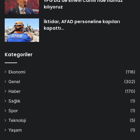
YPG biz de Emevi Camii’nde namaz
kılıyoruz
İktidar, AFAD personeline kapıları
kapattı…
Kategoriler
Ekonomi
(116)
Genel
(302)
Haber
(170)
Sağlık
(1)
Spor
(1)
Teknoloji
(5)
Yaşam
(1)