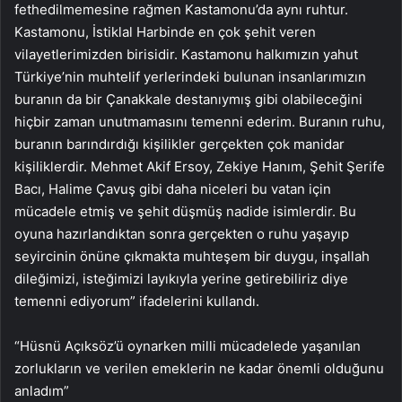
fethedilmemesine rağmen Kastamonu’da aynı ruhtur.
Kastamonu, İstiklal Harbinde en çok şehit veren
vilayetlerimizden birisidir. Kastamonu halkımızın yahut
Türkiye’nin muhtelif yerlerindeki bulunan insanlarımızın
buranın da bir Çanakkale destanıymış gibi olabileceğini
hiçbir zaman unutmamasını temenni ederim. Buranın ruhu,
buranın barındırdığı kişilikler gerçekten çok manidar
kişiliklerdir. Mehmet Akif Ersoy, Zekiye Hanım, Şehit Şerife
Bacı, Halime Çavuş gibi daha niceleri bu vatan için
mücadele etmiş ve şehit düşmüş nadide isimlerdir. Bu
oyuna hazırlandıktan sonra gerçekten o ruhu yaşayıp
seyircinin önüne çıkmakta muhteşem bir duygu, inşallah
dileğimizi, isteğimizi layıkıyla yerine getirebiliriz diye
temenni ediyorum” ifadelerini kullandı.
“Hüsnü Açıksöz’ü oynarken milli mücadelede yaşanılan
zorlukların ve verilen emeklerin ne kadar önemli olduğunu
anladım”