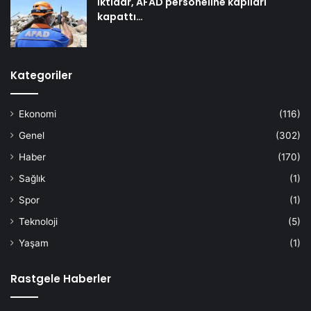
İktidar, AFAD personeline kapıları
kapattı…
Kategoriler
Ekonomi
(116)
Genel
(302)
Haber
(170)
Sağlık
(1)
Spor
(1)
Teknoloji
(5)
Yaşam
(1)
Rastgele Haberler