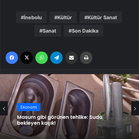
İnebolu
Kültür
Kültür Sanat
Sanat
Son Dakika
Facebook
X
WhatsApp
Telegram
Email'den paylaş
Yaz
Ekonomi
Ekonomi
Yıllara meydan okuyor… Kim der 81