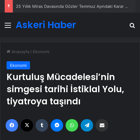
25 Yıllık Miras Davasında Gözler Temmuz Ayındaki Karar Duruşmasına Çevrildi
Askeri Haber
Menü
A
Anasayfa
/
Ekonomi
Ekonomi
Kurtuluş Mücadelesi’nin
simgesi tarihi İstiklal Yolu,
tiyatroya taşındı
Facebook
X
Tumblr
Messenger
WhatsApp
Telegram
Email'den paylaş