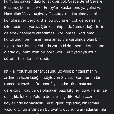
kurtuluş savaşındaki lojistik bir yol. Orada Şehit Şerefe
Bacımız, Mehmet Akif Ersoy’un Kastamonu’ya gelişi ve
Nasrullah Vaazı, Açıksöz Gazetesi’nin kurulması gibi
konulara yer verdik. Biz, bu oyunu en çok genç neslin
izlemesini istiyoruz. Çünkü sahip olduğumuz değerlerin
gelecek nesillere aktarılması, korunması, korunma
kültürünün benimsenmesi amacıyla kurulmuş olan bir
tiyatromuz. İstiklal Yolu da zaten bizim memleketin sana
olarak oyunumuzun bir borcuydu. Bu tiyatroya uzun
süredir hazırlandık” dedi.
İstiklal Yolu’nun senaryosunu üç yıllık bir çalışmanın
ardından hazırladığını söyleyen Sıvacı, “Ben bunun bir
romanını yazdım. Romanı 2 yıl kadar bir araştırma
gerektirdi. Kayıtlarda olmayan bazı bilgileri büyüklerimize
danıştık. İstiklal Yoluna defalarca gittik. Hatta bazı
köylerinde konakladık. Bu bilgileri topladık, bir roman
yazdık. Onun ardından bu tiyatro oyununu arkadaşlarımla