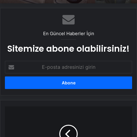
yaşında!
Masum gibi görünen tehlike: Suda
bekleyen kaşık!
En Güncel Haberler İçin
Sitemize abone olabilirsiniz!
E-
posta
adresinizi
girin
Samsun'da
Tarihi
Eser
Kaçakçılığı
Operasyonu