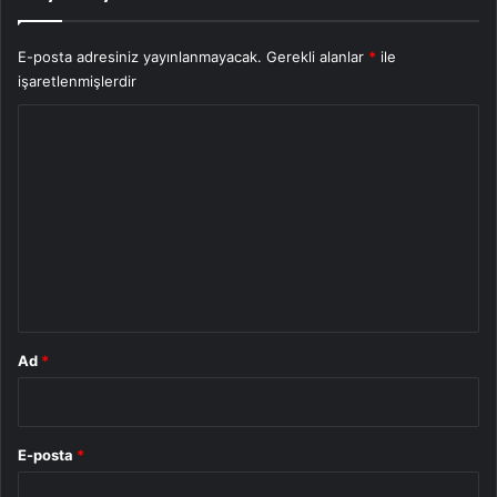
E-posta adresiniz yayınlanmayacak.
Gerekli alanlar
*
ile
işaretlenmişlerdir
Y
o
r
u
m
*
Ad
*
E-posta
*