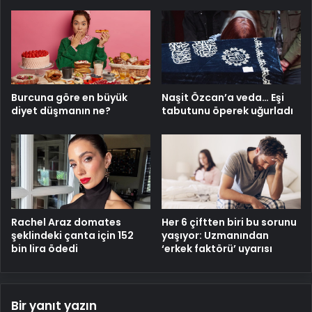
Burcuna göre en büyük
Naşit Özcan’a veda… Eşi
diyet düşmanın ne?
tabutunu öperek uğurladı
Rachel Araz domates
Her 6 çiftten biri bu sorunu
şeklindeki çanta için 152
yaşıyor: Uzmanından
bin lira ödedi
‘erkek faktörü’ uyarısı
Bir yanıt yazın