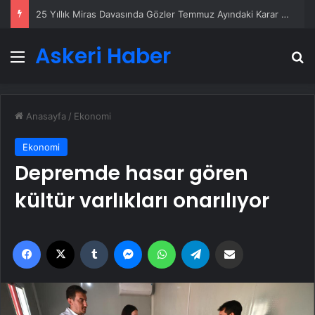
25 Yıllık Miras Davasında Gözler Temmuz Ayındaki Karar Duruşmasına Çevrildi
Askeri Haber
Menü
A
Anasayfa
/
Ekonomi
Ekonomi
Depremde hasar gören
kültür varlıkları onarılıyor
Facebook
X
Tumblr
Messenger
WhatsApp
Telegram
Email'den paylaş