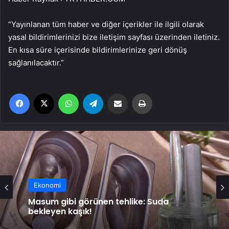
“Yayınlanan tüm haber ve diğer içerikler ile ilgili olarak
yasal bildirimlerinizi bize iletişim sayfası üzerinden iletiniz.
En kısa süre içerisinde bildirimlerinize geri dönüş
sağlanılacaktır.”
Facebook
X
WhatsApp
Telegram
Email'den paylaş
Yaz
Ekonomi
Ekonomi
Masum gibi görünen tehlike: Suda