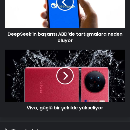
neden
oluyor
DeepSeek’in başarısı ABD’de tartışmalara neden
oluyor
Vivo,
güçlü
bir
şekilde
yükseliyor
Vivo, güçlü bir şekilde yükseliyor