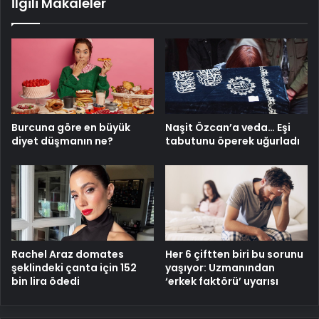
İlgili Makaleler
Burcuna göre en büyük
Naşit Özcan’a veda… Eşi
diyet düşmanın ne?
tabutunu öperek uğurladı
Rachel Araz domates
Her 6 çiftten biri bu sorunu
şeklindeki çanta için 152
yaşıyor: Uzmanından
bin lira ödedi
‘erkek faktörü’ uyarısı