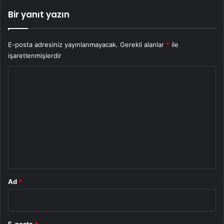
Bir yanıt yazın
E-posta adresiniz yayınlanmayacak.
Gerekli alanlar
*
ile
işaretlenmişlerdir
Y
o
r
u
m
*
Ad
*