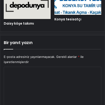
Konya tesisatçı
Daisy köşe takımı
Bir yanıt yazın
E-posta adresiniz yayınlanmayacak.
Gerekli alanlar
*
ile
işaretlenmişlerdir
Y
o
r
u
m