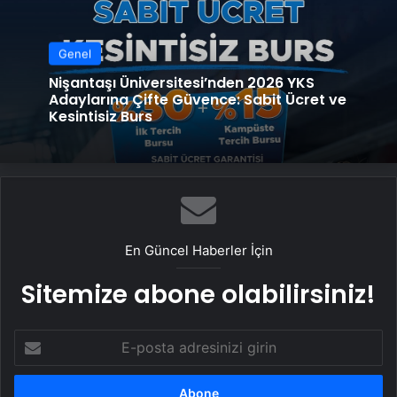
Genel
Nişantaşı Üniversitesi’nden 2026 YKS
Adaylarına Çifte Güvence: Sabit Ücret ve
Kesintisiz Burs
En Güncel Haberler İçin
Sitemize abone olabilirsiniz!
E-
posta
adresinizi
girin