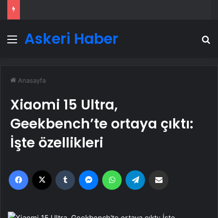
Askeri Haber
Menü
A
Anasayfa
Xiaomi 15 Ultra,
Geekbench’te ortaya çıktı:
İşte özellikleri
Facebook
X
Tumblr
Messenger
WhatsApp
Telegram
Email'den paylaş