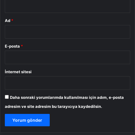
*
Ad
*
E-posta
*
İnternet sitesi
Daha sonraki yorumlarımda kullanılması için adım, e-posta
adresim ve site adresim bu tarayıcıya kaydedilsin.