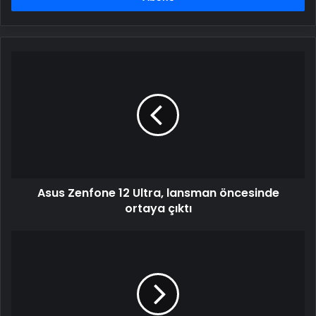
Asus
Zenfone
12
Ultra,
lansman
öncesinde
ortaya
çıktı
Asus Zenfone 12 Ultra, lansman öncesinde
ortaya çıktı
Vivo,
V50'nin
tasarımını
ve
temel
özelliklerini