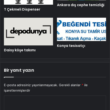
Ankara dış cephe temizliği
T Çekmeli Dispenser
Konya tesisatçı
Daisy köşe takımı
Bir yanıt yazın
E-posta adresiniz yayınlanmayacak.
Gerekli alanlar
*
ile
işaretlenmişlerdir
Y
o