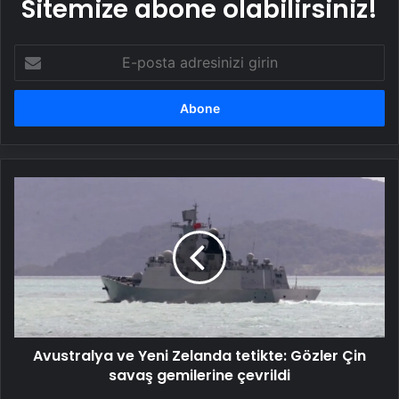
Sitemize abone olabilirsiniz!
E-
posta
adresinizi
girin
Avustralya
ve
Yeni
Zelanda
tetikte:
Gözler
Çin
savaş
gemilerine
Avustralya ve Yeni Zelanda tetikte: Gözler Çin
çevrildi
savaş gemilerine çevrildi