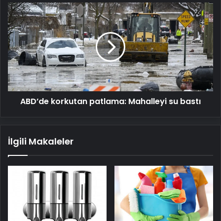
ABD’de
korkutan
patlama:
Mahalleyi
su
bastı
ABD’de korkutan patlama: Mahalleyi su bastı
İlgili Makaleler