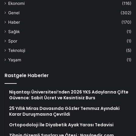
Ekonomi
(116)
Genel
(302)
Haber
(170)
Sağlık
(1)
Spor
(1)
Teknoloji
(5)
Yaşam
(1)
Rastgele Haberler
Nişantaşı Üniversitesi’nden 2026 YKS Adaylarına Çifte
Güvence: Sabit Ücret ve Kesintisiz Burs
25 Yıllık Miras Davasında Gözler Temmuz Ayındaki
Karar Duruşmasına Çevrildi
Ortopodoloji İle Diyabetik Ayak Yarası Tedavisi
Zihnin Gizemli Sınırları ve Ötesi : Nasılnedir.com