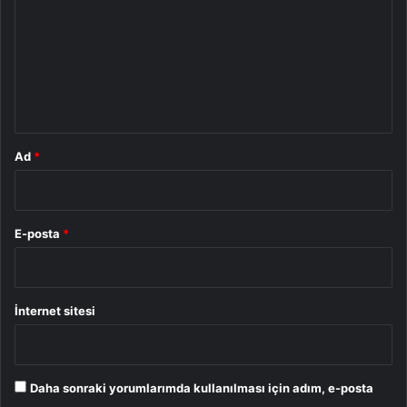
r
u
m
*
Ad
*
E-posta
*
İnternet sitesi
Daha sonraki yorumlarımda kullanılması için adım, e-posta