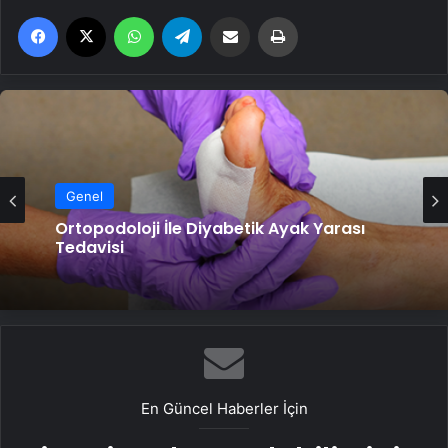
Facebook
X
WhatsApp
Telegram
Email'den paylaş
Yaz
Genel
Ortopodoloji İle Diyabetik Ayak Yarası
Tedavisi
En Güncel Haberler İçin