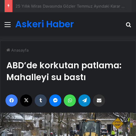
Ortopodoloji İle Diyabetik Ayak Yarası Tedavisi
Askeri Haber
Menü
A
Anasayfa
ABD’de korkutan patlama:
Mahalleyi su bastı
Facebook
X
Tumblr
Messenger
WhatsApp
Telegram
Email'den paylaş