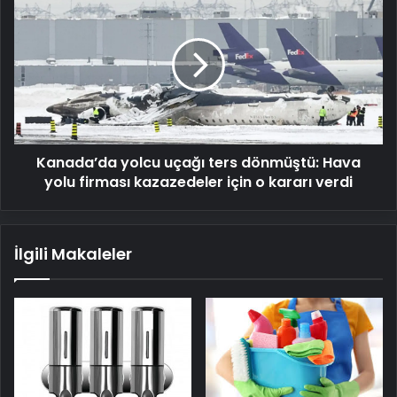
yolcu
uçağı
ters
dönmüştü:
Hava
yolu
firması
kazazedeler
Kanada’da yolcu uçağı ters dönmüştü: Hava
için
o
yolu firması kazazedeler için o kararı verdi
kararı
verdi
İlgili Makaleler