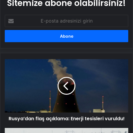
Sitemize abone olabilirsiniz!
E-
posta
adresinizi
girin
Rusya’dan
flaş
açıklama:
Enerji
tesisleri
vuruldu!
Rusya’dan flaş açıklama: Enerji tesisleri vuruldu!
Kanada’da