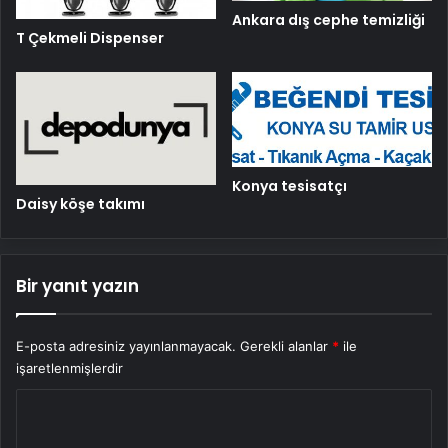
Ankara dış cephe temizliği
T Çekmeli Dispenser
Konya tesisatçı
Daisy köşe takımı
Bir yanıt yazın
E-posta adresiniz yayınlanmayacak.
Gerekli alanlar
*
ile
işaretlenmişlerdir
Y
o