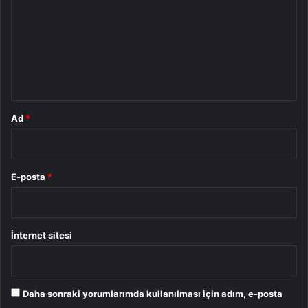
r
u
m
*
Ad
*
E-posta
*
İnternet sitesi
Daha sonraki yorumlarımda kullanılması için adım, e-posta