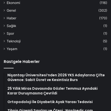
Ekonomi
(116)
Genel
(302)
Haber
(170)
Sağlık
(1)
Spor
(1)
Teknoloji
(5)
Yaşam
(1)
Rastgele Haberler
Nişantaşı Üniversitesi’nden 2026 YKS Adaylarına Çifte
Güvence: Sabit Ücret ve Kesintisiz Burs
25 Yıllık Miras Davasında Gözler Temmuz Ayındaki
Karar Duruşmasına Çevrildi
Ortopodoloji İle Diyabetik Ayak Yarası Tedavisi
Zihnin Gizemli Sınırları ve Ötesi : Nasılnedir.com