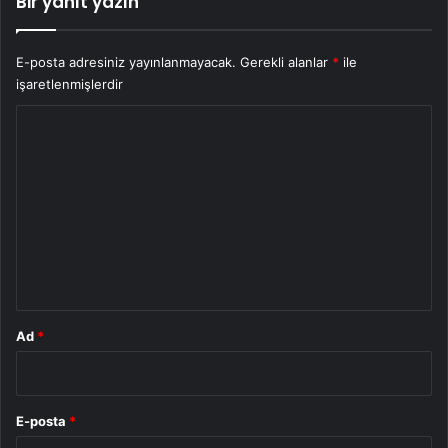
Bir yanıt yazın
E-posta adresiniz yayınlanmayacak.
Gerekli alanlar
*
ile
işaretlenmişlerdir
Y
o
r
u
m
*
Ad
*
E-posta
*