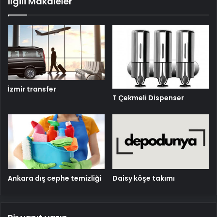
İlgili Makaleler
İzmir transfer
T Çekmeli Dispenser
Daisy köşe takımı
Ankara dış cephe temizliği