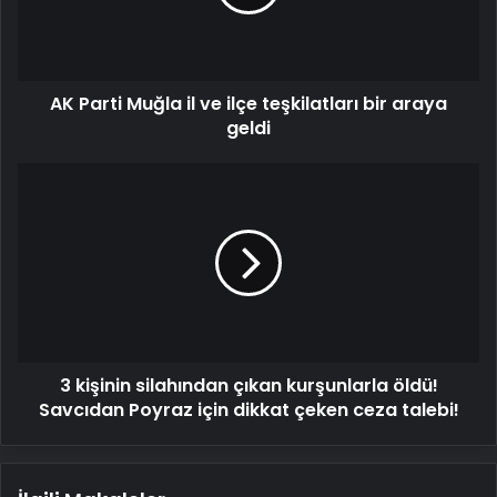
ilçe
teşkilatları
bir
araya
AK Parti Muğla il ve ilçe teşkilatları bir araya
geldi
geldi
3
kişinin
silahından
çıkan
kurşunlarla
öldü!
Savcıdan
Poyraz
için
3 kişinin silahından çıkan kurşunlarla öldü!
dikkat
çeken
Savcıdan Poyraz için dikkat çeken ceza talebi!
ceza
talebi!