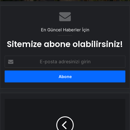
En Güncel Haberler İçin
Sitemize abone olabilirsiniz!
E-
posta
adresinizi
girin
AK
Parti
Muğla
il
ve