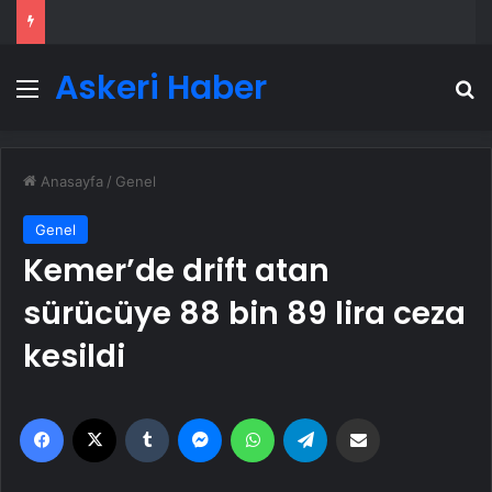
Askeri Haber
Menü
A
Anasayfa
/
Genel
Genel
Kemer’de drift atan
sürücüye 88 bin 89 lira ceza
kesildi
Facebook
X
Tumblr
Messenger
WhatsApp
Telegram
Email'den paylaş