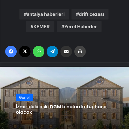
antalya haberleri
drift cezası
KEMER
Yerel Haberler
Facebook
X
WhatsApp
Telegram
Email'den paylaş
Yaz
Genel
İzmir’deki eski DGM binaları kütüphane
olacak