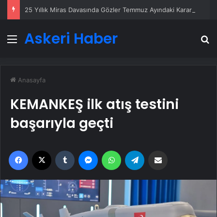
25 Yıllık Miras Davasında Gözler Temmuz Ayındaki Karar Duruşmasına Çevrildi
Askeri Haber
Menü
A
Anasayfa
KEMANKEŞ ilk atış testini
başarıyla geçti
Facebook
X
Tumblr
Messenger
WhatsApp
Telegram
Email'den paylaş