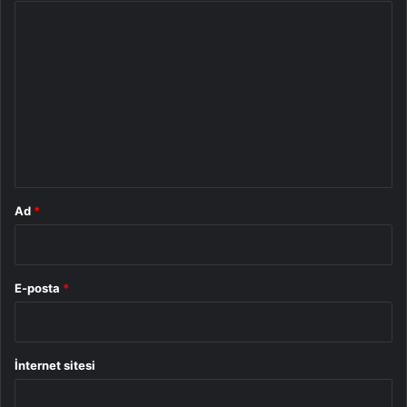
Y
o
r
u
m
*
Ad
*
E-posta
*
İnternet sitesi