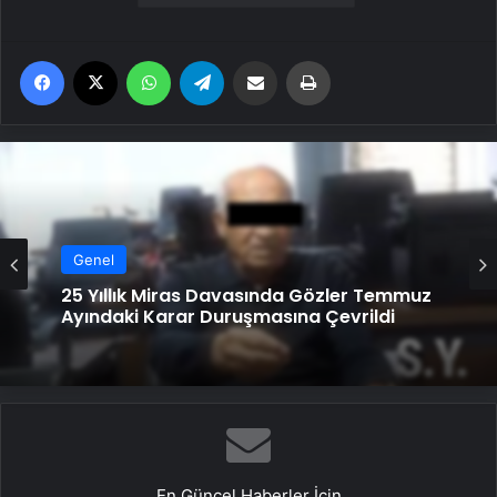
Facebook
X
WhatsApp
Telegram
Email'den paylaş
Yaz
Genel
Genel
25 Yıllık Miras Davasında Gözler Temmuz
Ayındaki Karar Duruşmasına Çevrildi
Ortopodoloji İle Diyabetik Ayak Yarası
Tedavisi
En Güncel Haberler İçin