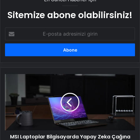
Sitemize abone olabilirsiniz!
E-
posta
adresinizi
girin
MSI
Laptoplar
Bilgisayarda
Yapay
Zeka
Çağına
Öncülük
Ediyor
MSI Laptoplar Bilgisayarda Yapay Zeka Çağına