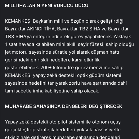
MİLLİ İHA’LARIN YENİ VURUCU GÜCÜ
KEMANKEŞ, Baykar’ın milli ve özgün olarak geliştirdiği
Bayraktar AKINCI TİHA, Bayraktar TB2 SİHA ve Bayraktar
TB3 SİHA’ya entegre edilerek görev yapabilecek. Yaklaşık
1 saat havada kalabilen mini akıllı seyir füzesi, sahip olduğu
jet motoru sayesinde süratle yol alarak düşman hattı
gerisindeki en riskli hedeflere karşı etkinlik
gösterebilecek. 200+ kilometre görev menziline sahip
KEMANKEŞ, yapay zekâ destekli optik güdüm sistemi
sayesinde hedefini tanıyarak zorlu hava şartlarında dahi
tam isabetle imha kabiliyetine sahip olacak.
MUHARABE SAHASINDA DENGELERİ DEĞİŞTİRECEK
Yapay zekâ destekli oto pilot sistemi ile otonom uçuş
gerçekleştirip stratejik hedefleri yüksek hassasiyetle
etkisiz hale getirerek muharebe sahasında dengeleri