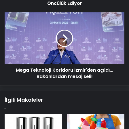
Öncülük Ediyor
Mega
Teknoloji
Koridoru
İzmir'den
açıldı...
Bakanlardan
mesaj
seli!
Mega Teknoloji Koridoru İzmir'den açıldı...
Bakanlardan mesaj seli!
İlgili Makaleler