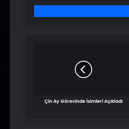
adresinizi
girin
Çin
Ay
Görevinde
İsimleri
Açıkladı
Çin Ay Görevinde İsimleri Açıkladı