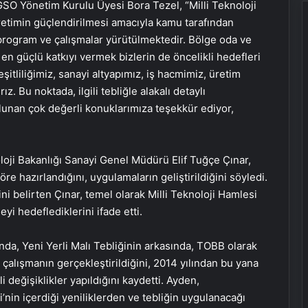
GSO Yönetim Kurulu Üyesi Bora Tezel, “Milli Teknoloji
retimin güçlendirilmesi amacıyla kamu tarafından
rogram ve çalışmalar yürütülmektedir. Bölge oda ve
 en güçlü katkıyı vermek bizlerin de öncelikli hedefleri
itliliğimiz, sanayi altyapımız, iş hacmimiz, üretim
. Bu noktada, ilgili tebliğle alakalı detaylı
ulunan çok değerli konuklarımıza teşekkür ediyor,
oji Bakanlığı Sanayi Genel Müdürü Elif Tuğçe Çınar,
e hazırlandığını, uygulamaların geliştirildiğini söyledi.
ni belirten Çınar, temel olarak Milli Teknoloji Hamlesi
yi hedeflediklerini ifade etti.
, Yeni Yerli Malı Tebliğinin arkasında, TOBB olarak
ir çalışmanın gerçekleştirildiğini, 2014 yılından bu yana
 değişiklikler yapıldığını kaydetti. Ayden,
nin içerdiği yeniliklerden ve tebliğin uygulanacağı