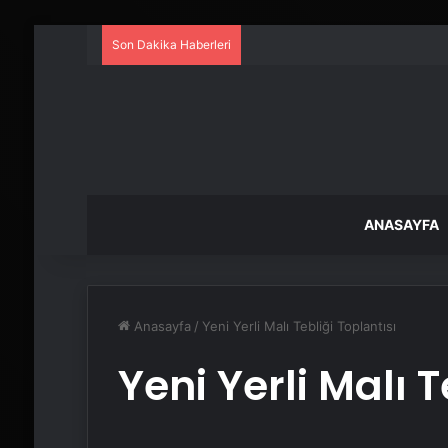
Son Dakika Haberleri
ANASAYFA
Anasayfa
/
Yeni Yerli Malı Tebliği Toplantısı
Yeni Yerli Malı T