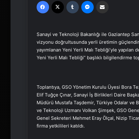
Facebook
X
Tumblr
Messenger
Email'den paylaş
Sanayi ve Teknoloji Bakanlığı ile Gaziantep San
vizyonu doğrultusunda yerli üretimin güçlendir
yayımlanan Yeni Yerli Malı Tebliği’yle yapılan d
Yeni Yerli Malı Tebliği” başlıklı bilgilendirme top
Toplantıya, GSO Yönetim Kurulu Üyesi Bora Tez
Elif Tuğçe Çınar, Sanayi İş Birlikleri Daire Baş
Müdürü Mustafa Taşdemir, Türkiye Odalar ve B
ve Teknoloji Uzmanı Volkan Şimşek, GSO Genel 
Genel Sekreteri Mehmet Eray Ölçal, Nizip Tica
firma yetkilileri katıldı.