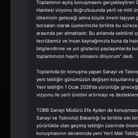
Toplantının açılış konuşmasını gerçekleştiren 
Hamlesi vizyonu doğrultusunda yerli ve milli ü
ülkemizin geleceği adına büyük önem taşıyan p
borsaları olarak üyelerimizle birlikte bu sürece
arasında yer almaktadır. Bu anlamda sektörel çeş
tecrübemiz ve insan kaynağımızla buna da hazırız
bilgilendirme ve yol gösterici paylaşımlarda b
toplantımızın hayırlı olmasını diliyorum” dedi.
Toplantıda bir konuşma yapan Sanayi ve Teknol
yeni tebliğin günümüzün değişen koşullarına gör
Yeni tebliğin 1 Ocak 2026’da yürürlüğe gireceği
vizyonu ile yerli üretimi artırmayı ve destekleme
TOBB Sanayi Müdürü Efe Ayden de konuşmasında
Sanayi ve Teknoloji Bakanlığı ile birlikte sıkı b
yürürlükte olan geçmiş tebliğin üzerinde önemli
konuşmasının devamında yeni Yerli Malı Tebliği’