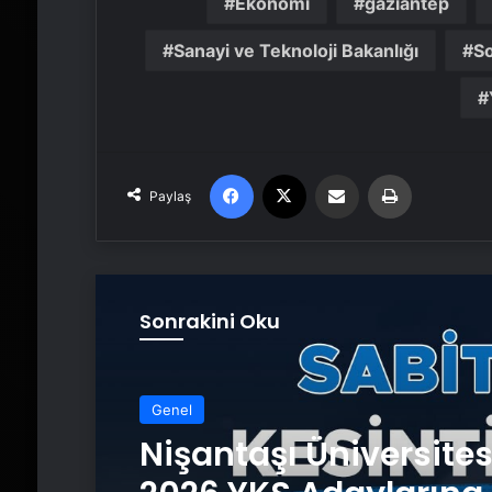
Ekonomi
gaziantep
Sanayi ve Teknoloji Bakanlığı
S
Facebook
X
Email'den paylaş
Yaz
Paylaş
Sonrakini Oku
Genel
Nişantaşı Üniversite