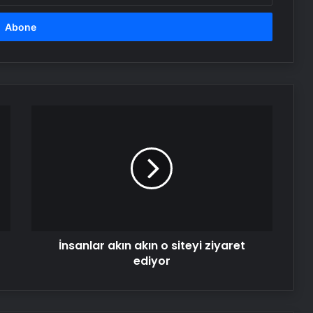
İnsanlar
akın
akın
o
siteyi
ziyaret
ediyor
İnsanlar akın akın o siteyi ziyaret
ediyor