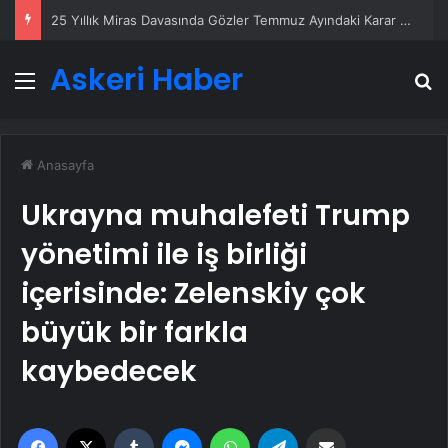
25 Yıllık Miras Davasında Gözler Temmuz Ayındaki Karar Duruşmasına Çevrildi
Askeri Haber
Menü
A
Anasayfa
Ukrayna muhalefeti Trump
yönetimi ile iş birliği
içerisinde: Zelenskiy çok
büyük bir farkla
kaybedecek
Facebook
X
Tumblr
Messenger
WhatsApp
Telegram
Email'den paylaş