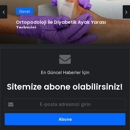
Genel
Ortopodoloji İle Diyabetik Ayak Yarası
Tedavisi
En Güncel Haberler İçin
Sitemize abone olabilirsiniz!
E-
posta
adresinizi
girin