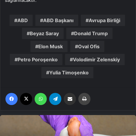
sağlanılacaktır.”
ABD
ABD Başkanı
Avrupa Birliği
Beyaz Saray
Donald Trump
Elon Musk
Oval Ofis
Petro Poroşenko
Volodimir Zelenskiy
Yulia Timoşenko
Facebook
X
WhatsApp
Telegram
Email'den paylaş
Yaz