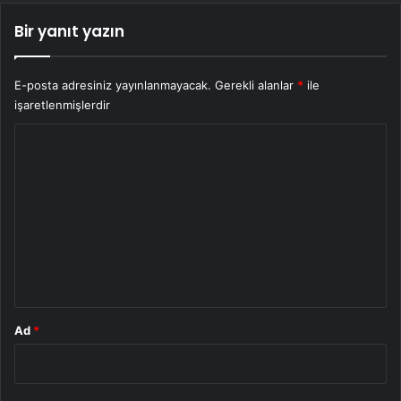
Bir yanıt yazın
E-posta adresiniz yayınlanmayacak.
Gerekli alanlar
*
ile
işaretlenmişlerdir
Y
o
r
u
m
*
Ad
*