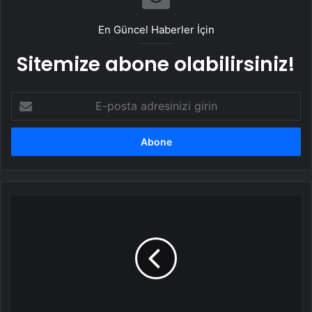
En Güncel Haberler İçin
Sitemize abone olabilirsiniz!
E-
posta
adresinizi
girin
Cenin
Amro
Ailesine
Kavuştu