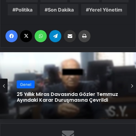
Politika
Son Dakika
Yerel Yönetim
Facebook
X
WhatsApp
Telegram
Email'den paylaş
Yaz
Genel
Genel
Ortopodoloji İle Diyabetik Ayak Yarası
Tedavisi
25 Yıllık Miras Davasında Gözler Temmuz
Ayındaki Karar Duruşmasına Çevrildi