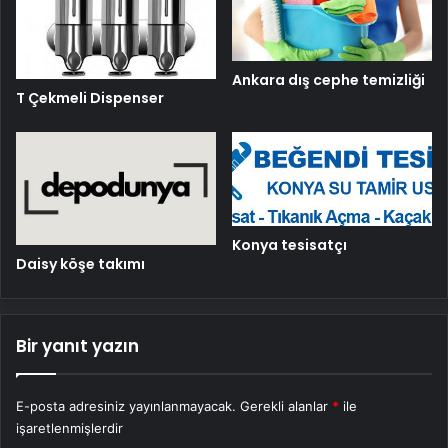
Ankara dış cephe temizliği
T Çekmeli Dispenser
Konya tesisatçı
Daisy köşe takımı
Bir yanıt yazın
E-posta adresiniz yayınlanmayacak.
Gerekli alanlar
*
ile
işaretlenmişlerdir