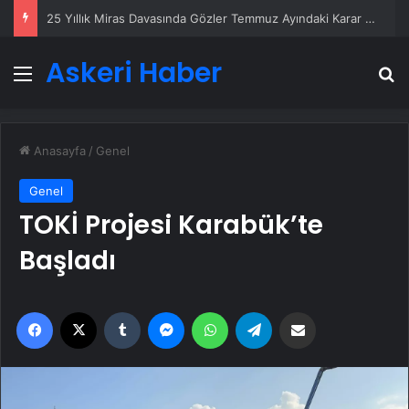
25 Yıllık Miras Davasında Gözler Temmuz Ayındaki Karar Duruşmasına Çevrildi
Askeri Haber
Menü
A
Anasayfa
/
Genel
Genel
TOKİ Projesi Karabük’te
Başladı
Facebook
X
Tumblr
Messenger
WhatsApp
Telegram
Email'den paylaş