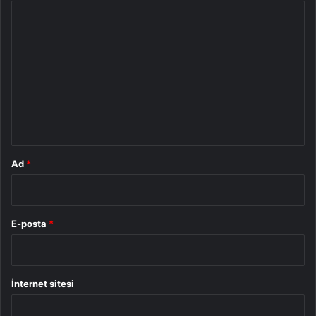
Y
o
r
u
m
*
Ad
*
E-posta
*
İnternet sitesi