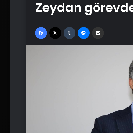
Zeydan görevden
Facebook
X
Tumblr
Messenger
Email'den paylaş