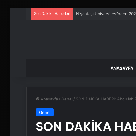
Son Dakika Haberleri
25 Yıllık Miras Davasında Gözl
ANASAYFA
Anasayfa
/
Genel
/
SON DAKİKA HABERİ: Abdullah Z
Genel
SON DAKİKA HAB