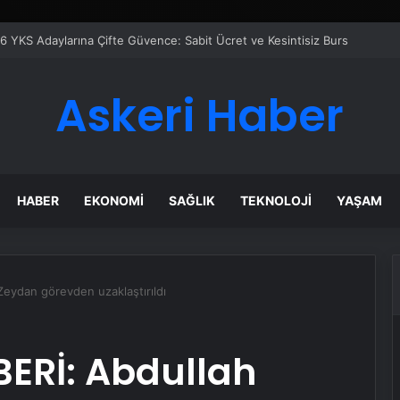
er Temmuz Ayındaki Karar Duruşmasına Çevrildi
Askeri Haber
HABER
EKONOMI
SAĞLIK
TEKNOLOJI
YAŞAM
eydan görevden uzaklaştırıldı
ERİ: Abdullah