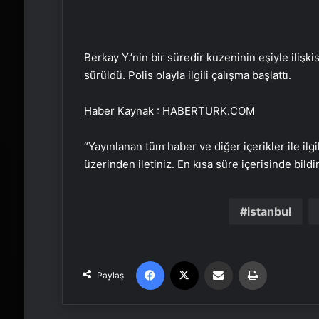
Berkay Y.’nin bir süredir kuzeninin eşiyle ilişki
sürüldü. Polis olayla ilgili çalışma başlattı.
Haber Kaynak : HABERTURK.COM
“Yayınlanan tüm haber ve diğer içerikler ile ilgil
üzerinden iletiniz. En kısa süre içerisinde bildi
istanbul
Facebook
X
Email'den paylaş
Yaz
Paylaş