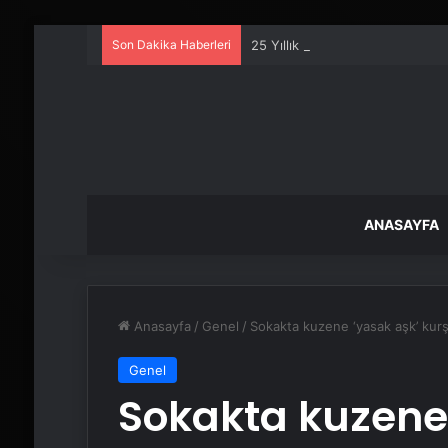
Son Dakika Haberleri
25 Yıllık Miras Davasında Gözl
ANASAYFA
Anasayfa
/
Genel
/
Sokakta kuzene ‘yasak aşk’ kur
Genel
Sokakta kuzene