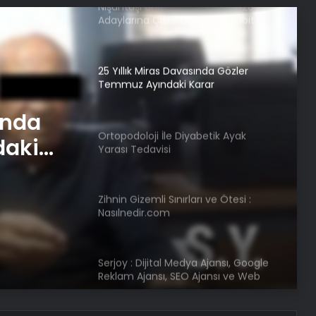
25 Yıllık Miras Davasında Gözler
Temmuz Ayındaki Karar
Duruşmasına Çevrildi
Ortopodoloji İle Diyabetik Ayak
Yarası Tedavisi
Zihnin Gizemli Sınırları ve Ötesi :
Nasılnedir.com
ında
betik
daki
Serjoy : Dijital Medya Ajansı, Google
Reklam Ajansı, SEO Ajansı ve Web
Tasarım Ajansı
UETDS Nedir ? Uetds.com İle Akıllı
Dijital Taşımacılık Yazılımı