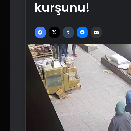
kurşunu!
Facebook
X
Tumblr
Messenger
Email'den paylaş