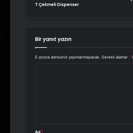
T Çekmeli Dispenser
Bir yanıt yazın
E-posta adresiniz yayınlanmayacak.
Gerekli alanlar
*
i
Y
o
r
u
m
*
Ad
*