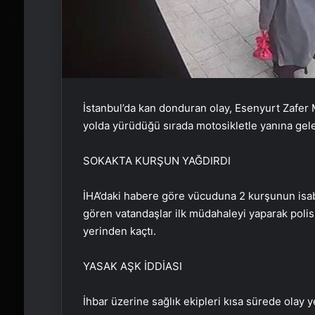
İstanbul’da kan donduran olay, Esenyurt Zafer 
yolda yürüdüğü sırada motosikletle yanına gelen 
SOKAKTA KURŞUN YAĞDIRDI
İHA’daki habere göre vücuduna 2 kurşunun isabet
gören vatandaşlar ilk müdahaleyi yaparak polis 
yerinden kaçtı.
YASAK AŞK İDDİASI
İhbar üzerine sağlık ekipleri kısa sürede olay y