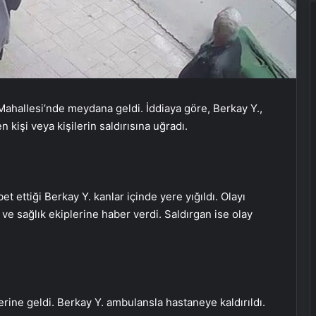
Mahallesi’nde meydana geldi. İddiaya göre, Berkay Y.,
kişi veya kişilerin saldırısına uğradı.
 ettiği Berkay Y. kanlar içinde yere yığıldı. Olayı
ve sağlık ekiplerine haber verdi. Saldırgan ise olay
UETDS Nedir ? Uetds.com İle Akıllı
erine geldi. Berkay Y. ambulansla hastaneye kaldırıldı.
Dijital Taşımacılık Yazılımı