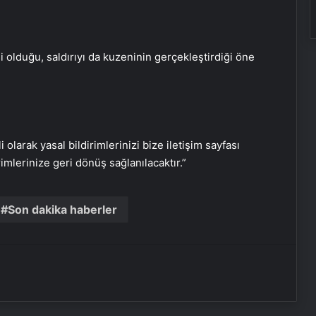
Malatya Sigortacılığı ve En Uygun
Sigorta Çözümleri
si olduğu, saldırıyı da kuzeninin gerçekleştirdiği öne
Keçiören Halı Yıkama: Profesyonel
ve Güvenilir Hizmet
i olarak yasal bildirimlerinizi bize iletişim sayfası
rimlerinize geri dönüş sağlanılacaktır.”
Yoncalı termal oteller
Son dakika haberler
İzmir transfer
Nişantaşı Üniversitesi’nden 2026 YKS
Adaylarına Çifte Güvence: Sabit
Ücret ve Kesintisiz Burs