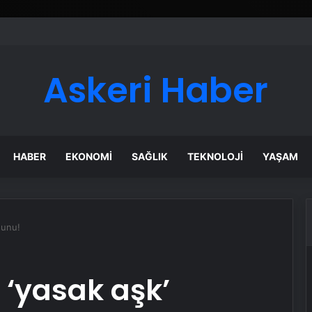
er Temmuz Ayındaki Karar Duruşmasına Çevrildi
Askeri Haber
HABER
EKONOMI
SAĞLIK
TEKNOLOJI
YAŞAM
şunu!
 ‘yasak aşk’