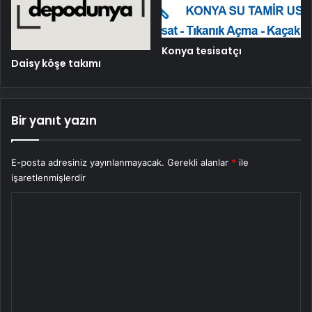
Konya tesisatçı
Daisy köşe takımı
Bir yanıt yazın
E-posta adresiniz yayınlanmayacak.
Gerekli alanlar
*
ile
işaretlenmişlerdir
Y
o
r
u
m
*