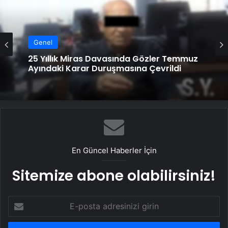
Genel
25 Yıllık Miras Davasında Gözler Temmuz
Ayındaki Karar Duruşmasına Çevrildi
En Güncel Haberler İçin
Sitemize abone olabilirsiniz!
E-
posta
adresinizi