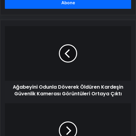
girin
Ağabeyini
Odunla
Döverek
Öldüren
Kardeşin
Güvenlik
Kamerası
Görüntüleri
Ortaya
Ağabeyini Odunla Döverek Öldüren Kardeşin
Çıktı
Güvenlik Kamerası Görüntüleri Ortaya Çıktı
Arnavutluk'a
Düzensiz
Göçmen
Taşınıyor