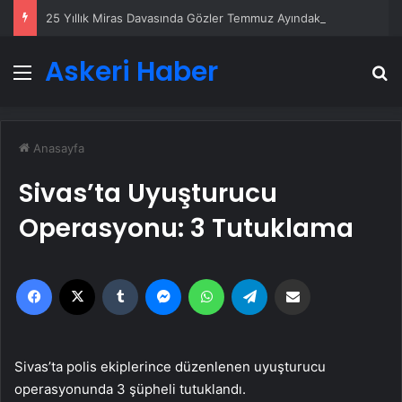
25 Yıllık Miras Davasında Gözler Temmuz Ayındaki Karar Duruşmasına Çevrildi
Askeri Haber
Menü
A
Anasayfa
Sivas’ta Uyuşturucu
Operasyonu: 3 Tutuklama
Facebook
X
Tumblr
Messenger
WhatsApp
Telegram
Email'den paylaş
Sivas’ta polis ekiplerince düzenlenen uyuşturucu
operasyonunda 3 şüpheli tutuklandı.