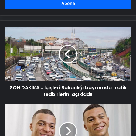
girin
SON
DAKİKA...
İçişleri
Bakanlığı
bayramda
trafik
tedbirlerini
açıkladı!
SON DAKİKA... İçişleri Bakanlığı bayramda trafik
tedbirlerini açıkladı!
Kylian
Mbappe,
bal
mumu
heykelini