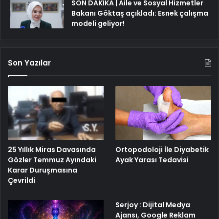
SON DAKİKA | Aile ve Sosyal Hizmetler
Bakanı Göktaş açıkladı: Esnek çalışma
modeli geliyor!
Son Yazılar
25 Yıllık Miras Davasında
Ortopodoloji İle Diyabetik
Gözler Temmuz Ayındaki
Ayak Yarası Tedavisi
Karar Duruşmasına
Çevrildi
Serjoy : Dijital Medya
Ajansı, Google Reklam