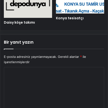
Konya tesisatçı
Daisy köşe takımı
Bir yanıt yazın
E-posta adresiniz yayınlanmayacak.
Gerekli alanlar
*
ile
işaretlenmişlerdir
Y
o
r
u
m
*