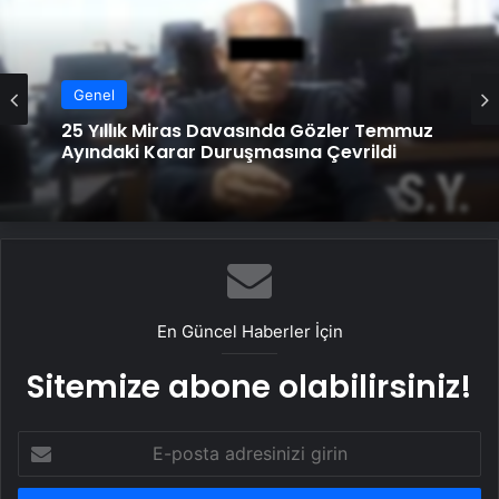
Genel
25 Yıllık Miras Davasında Gözler Temmuz
Ayındaki Karar Duruşmasına Çevrildi
En Güncel Haberler İçin
Sitemize abone olabilirsiniz!
E-
posta
adresinizi