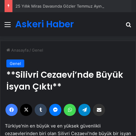
25 Yıllık Miras Davasında Gözler Temmuz Ayındaki Karar Duruşmasına Çevrildi
Askeri Haber
Menü
A
Anasayfa
/
Genel
Genel
**Silivri Cezaevi’nde Büyük
İsyan Çıktı**
Facebook
X
Tumblr
Messenger
WhatsApp
Telegram
Email'den paylaş
Türkiye'nin en büyük ve en yüksek güvenlikli
cezaevlerinden biri olan Silivri Cezaevi'nde büyük bir isyan