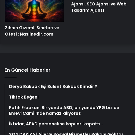
Ajansı, SEO Ajansı ve Web
Tasarım Ajansı
Zihnin Gizemli Sınırları ve
Ötesi : Nasılnedir.com
En Güncel Haberler
Derya Bakbak Eşi Bülent Bakbak Kimdir ?
Tiktok Beğeni
Fatih Erbakan: Bir yanda ABD, bir yanda YPG biz de
Emevi Camii’nde namaz kılıyoruz
İktidar, AFAD personeline kapıları kapattı…
SON DAKİKA | Aile ve Sosyal Hizmetler Bakanı Göktaş