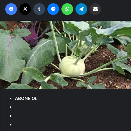
Facebook
X
Tumblr
Messenger
WhatsApp
Telegram
Email'den paylaş
ABONE OL