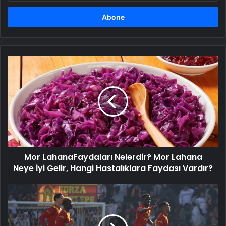
adresinizi
girin
Mor
LahanaFaydaları
Nelerdir?
Mor
Lahana
Neye
İyi
Gelir,
Hangi
Mor LahanaFaydaları Nelerdir? Mor Lahana
Hastalıklara
Faydası
Neye İyi Gelir, Hangi Hastalıklara Faydası Vardır?
Vardır?
MAÇ
SONUCU:
Göztepe:
1