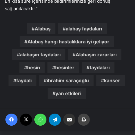
En kısa süre içerisinde bildirimlerinize geri dönüş
sağlanılacaktır.”
Alabaş
alabaş faydaları
Alabaş hangi hastalıklara iyi geliyor
alabaşın faydaları
Alabaşın zararları
besin
besinler
faydaları
faydalı
ibrahim saraçoğlu
kanser
yan etkileri
Facebook
X
WhatsApp
Telegram
Email'den paylaş
Yaz