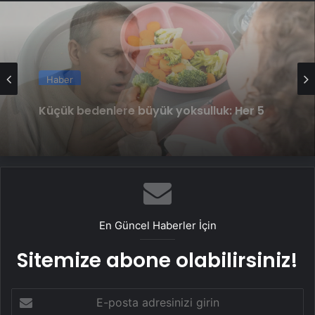
Haber
Uzmanı uyardı: Bulduğunuz çözümle
oyalanmanız tanıyı geciktirebilir
En Güncel Haberler İçin
Sitemize abone olabilirsiniz!
E-
posta