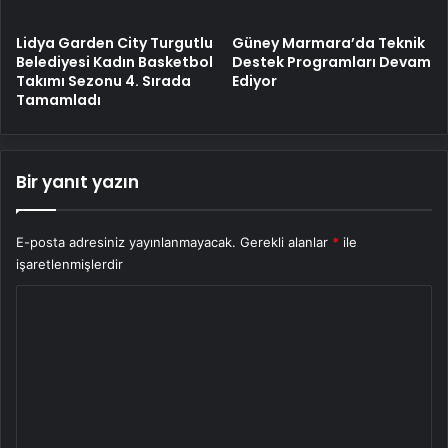
Lidya Garden City Turgutlu
Güney Marmara’da Teknik
Belediyesi Kadın Basketbol
Destek Programları Devam
Takımı Sezonu 4. Sırada
Ediyor
Tamamladı
Bir yanıt yazın
E-posta adresiniz yayınlanmayacak.
Gerekli alanlar
*
ile
işaretlenmişlerdir
Y
o
r
u
m