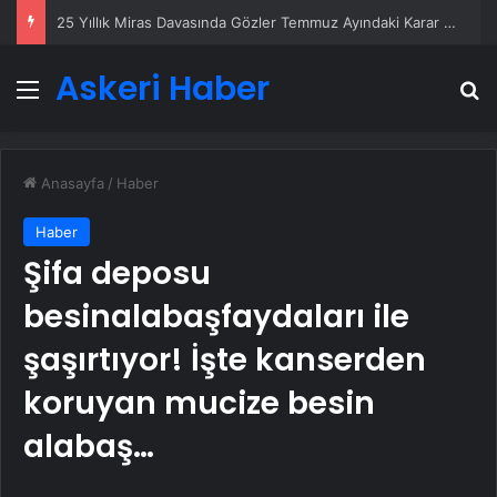
25 Yıllık Miras Davasında Gözler Temmuz Ayındaki Karar Duruşmasına Çevrildi
Askeri Haber
Menü
A
Anasayfa
/
Haber
Haber
Şifa deposu
besinalabaşfaydaları ile
şaşırtıyor! İşte kanserden
koruyan mucize besin
alabaş…