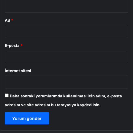
*
Ad
*
E-posta
*
İnternet sitesi
Daha sonraki yorumlarımda kullanılması için adım, e-posta
adresim ve site adresim bu tarayıcıya kaydedilsin.