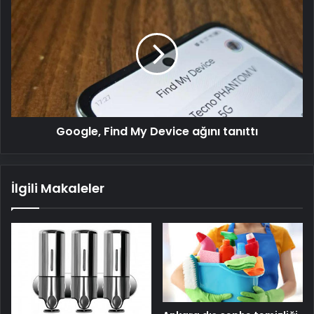
Find
My
Device
ağını
tanıttı
Google, Find My Device ağını tanıttı
İlgili Makaleler