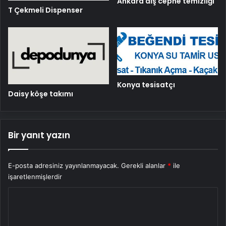
Ankara dış cephe temizliği
T Çekmeli Dispenser
Konya tesisatçı
Daisy köşe takımı
Bir yanıt yazın
E-posta adresiniz yayınlanmayacak.
Gerekli alanlar
*
ile
işaretlenmişlerdir
Y
o
r