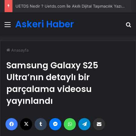
UETDS Nedir ? Uetds.com İle Akıllı Dijital Taşımacılık Yazılımı
Askeri Haber
Menü
A
Anasayfa
Samsung Galaxy S25
Ultra’nın detaylı bir
parçalama videosu
yayınlandı
Facebook
X
Tumblr
Messenger
WhatsApp
Telegram
Email'den paylaş