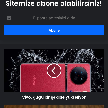
Sitemize abone olabilirsiniz!
E-
posta
adresinizi
girin
Vivo,
güçlü
bir
şekilde
yükseliyor
Vivo, güçlü bir şekilde yükseliyor
Google,