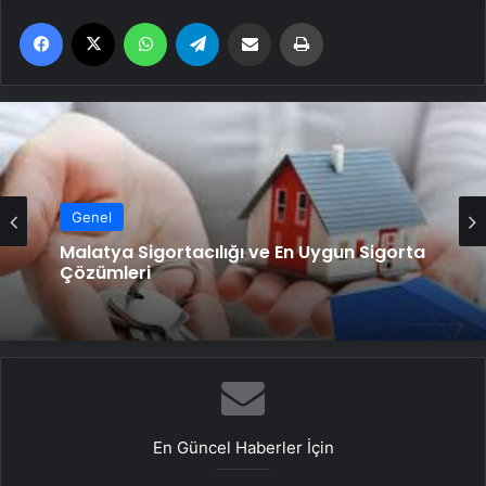
Facebook
X
WhatsApp
Telegram
Email'den paylaş
Yaz
Genel
Malatya Sigortacılığı ve En Uygun Sigorta
Çözümleri
En Güncel Haberler İçin