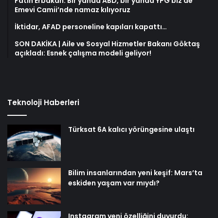
Fatih Erbakan: Bir yanda ABD, bir yanda YPG biz de
Emevi Camii’nde namaz kılıyoruz
İktidar, AFAD personeline kapıları kapattı…
SON DAKİKA | Aile ve Sosyal Hizmetler Bakanı Göktaş
açıkladı: Esnek çalışma modeli geliyor!
Teknoloji Haberleri
Türksat 6A kalıcı yörüngesine ulaştı
Bilim insanlarından yeni keşif: Mars’ta
eskiden yaşam var mıydı?
Instagram yeni özelliğini duyurdu: