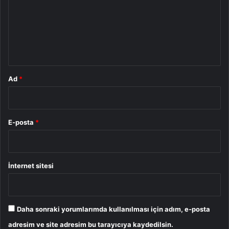
u
m
*
Ad
*
E-posta
*
İnternet sitesi
Daha sonraki yorumlarımda kullanılması için adım, e-posta
adresim ve site adresim bu tarayıcıya kaydedilsin.