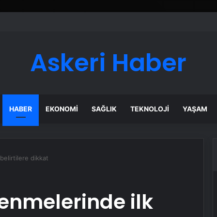
Askeri Haber
HABER
EKONOMI
SAĞLIK
TEKNOLOJI
YAŞAM
belirtilere dikkat
lenmelerinde ilk