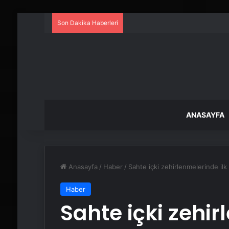
Son Dakika Haberleri
ANASAYFA
Anasayfa
/
Haber
/
Sahte içki zehirlenmelerinde ilk 
Haber
Sahte içki zehir