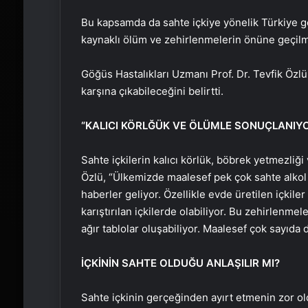
Bu kapsamda da sahte içkiye yönelik Türkiye ge
kaynaklı ölüm ve zehirlenmelerin önüne geçilme
Göğüs Hastalıkları Uzmanı Prof. Dr. Tevfik Özlü
karşına çıkabileceğini belirtti.
“KALICI KÖRLĞÜK VE ÖLÜMLE SONUÇLANIY
Sahte içkilerin kalıcı körlük, böbrek yetmezliğ
Özlü, “Ülkemizde maalesef pek çok sahte alkol
haberler geliyor. Özellikle evde üretilen içkile
karıştırılan içkilerde olabiliyor. Bu zehirlenmel
ağır tablolar oluşabiliyor. Maalesef çok sayıda
İÇKİNİN SAHTE OLDUĞU ANLAŞILIR MI?
Sahte içkinin gerçeğinden ayırt etmenin zor ol