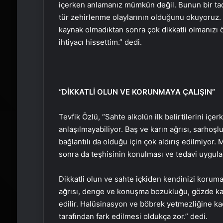
içerken anlamanız mümkün değil. Bunun bir tad
tür zehirlenme olaylarının olduğunu okuyoruz. Uc
kaynak olmadıktan sonra çok dikkatli olmanızı ö
ihtiyacı hissettim.” dedi.
“DİKKATLİ OLUN VE KORUNMAYA ÇALIŞIN”
Tevfik Özlü, “Sahte alkolün ilk belirtilerini içe
anlaşılmayabiliyor. Baş ve karın ağrısı, sarhoşlu
bağlantılı da olduğu için çok aldırış edilmiyor.
sonra da teşhisinin konulması ve tedavi uygula
Dikkatli olun ve sahte içkiden kendinizi korumaya
ağrısı, denge ve konuşma bozukluğu, gözde kar 
edilir. Halüsinasyon ve böbrek yetmezliğine kad
tarafından fark edilmesi oldukça zor.” dedi.