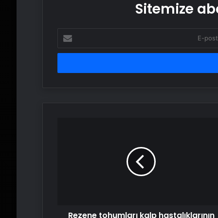
Sitemize abo
E-
posta
adresinizi
girin
Rezene
tohumları
kalp
hastalıklarının
düşmanı
Rezene tohumları kalp hastalıklarının