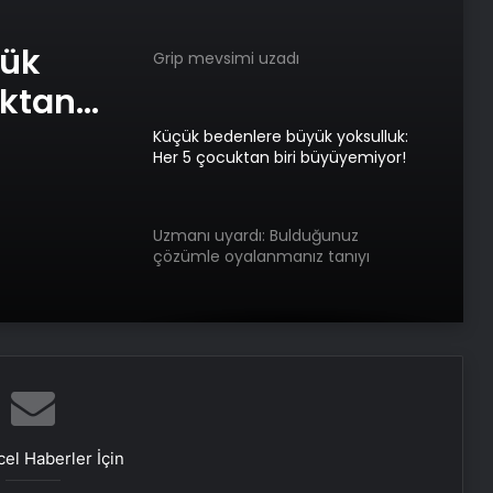
Küçük bedenlere büyük yoksulluk:
uğunuz
Her 5 çocuktan biri büyüyemiyor!
z
Uzmanı uyardı: Bulduğunuz
çözümle oyalanmanız tanıyı
yük
geciktirebilir
uktan
30:30:30 diyeti: Ayda 6 kilodan fazla
vermenize yardımcı oluyor
Hamile Kadın Eşi Tarafından Vuruldu
Türkiye Billie Jean King Cup’ta Tarihi
Başarı
el Haberler İçin