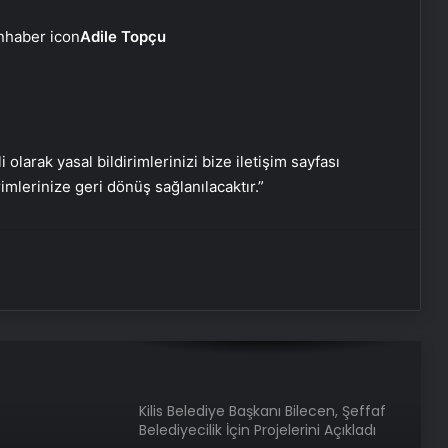
Başarı
Adile Topçu
ÇBK Mersin Finale Yükseldi
8 aylık hamile eşini başından
i olarak yasal bildirimlerinizi bize iletişim sayfası
vurarak katletti
rimlerinize geri dönüş sağlanılacaktır.”
Kartal Kadın Dayanışma Komiteleri,
öldürülen Sinem Çeşim için eylem
düzenledi
Kilis Belediye Başkanı Bilecen, Şeffaf
Belediyecilik İçin Projelerini Açıkladı
Grip mevsimi uzadı