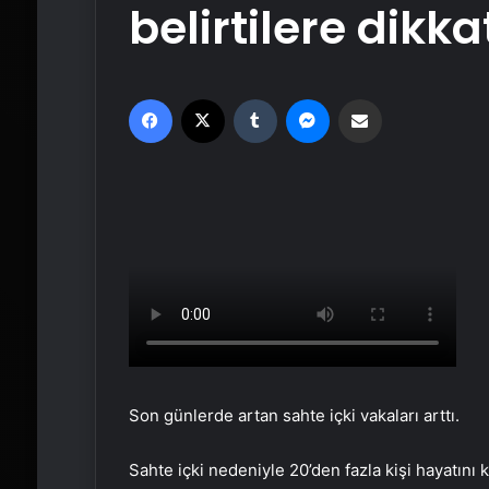
belirtilere dikka
Facebook
X
Tumblr
Messenger
Email'den paylaş
Son günlerde artan sahte içki vakaları arttı.
Sahte içki nedeniyle 20’den fazla kişi hayatını 