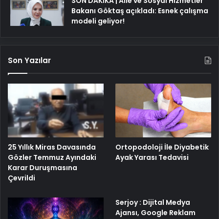
SON DAKİKA | Aile ve Sosyal Hizmetler
Bakanı Göktaş açıkladı: Esnek çalışma
modeli geliyor!
Son Yazılar
25 Yıllık Miras Davasında
Ortopodoloji İle Diyabetik
Gözler Temmuz Ayındaki
Ayak Yarası Tedavisi
Karar Duruşmasına
Çevrildi
Serjoy : Dijital Medya
Ajansı, Google Reklam