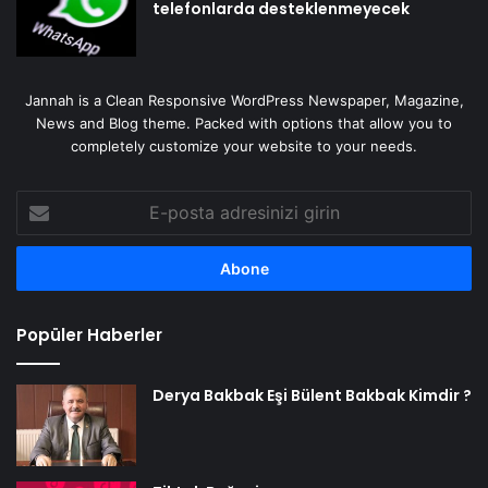
telefonlarda desteklenmeyecek
Jannah is a Clean Responsive WordPress Newspaper, Magazine,
News and Blog theme. Packed with options that allow you to
completely customize your website to your needs.
E-
posta
adresinizi
girin
Popüler Haberler
Derya Bakbak Eşi Bülent Bakbak Kimdir ?