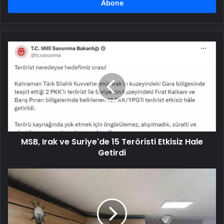
girin
MSB,
Irak
ve
Suriye'de
15
Teröristi
Etkisiz
Hale
Getirdi
MSB, Irak ve Suriye'de 15 Teröristi Etkisiz Hale
Getirdi
AK
Parti
Sinop'ta
Yeni
Yönetim