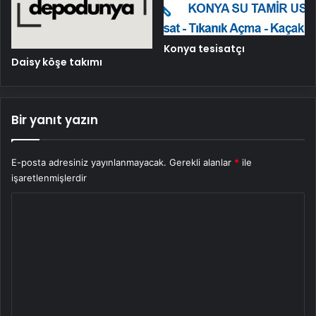
Konya tesisatçı
Daisy köşe takımı
Bir yanıt yazın
E-posta adresiniz yayınlanmayacak.
Gerekli alanlar
*
ile
işaretlenmişlerdir
Y
o
r
u
m
*