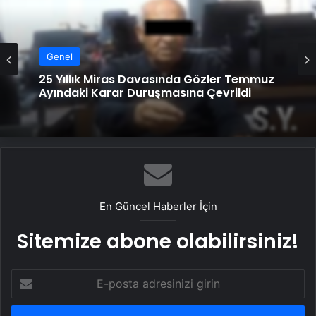
Genel
Genel
25 Yıllık Miras Davasında Gözler Temmuz
Ayındaki Karar Duruşmasına Çevrildi
Ortopodoloji İle Diyabetik Ayak Yarası
Tedavisi
En Güncel Haberler İçin
Sitemize abone olabilirsiniz!
E-
posta
adresinizi