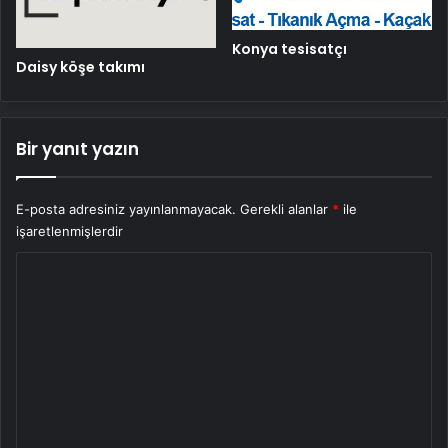
Konya tesisatçı
Daisy köşe takımı
Bir yanıt yazın
E-posta adresiniz yayınlanmayacak.
Gerekli alanlar
*
ile
işaretlenmişlerdir
Y
o
r
u
m
*