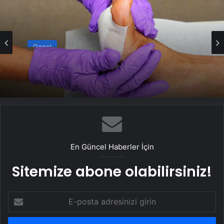
Genel
Ortopodoloji İle Diyabetik Ayak Yarası
Tedavisi
En Güncel Haberler İçin
Sitemize abone olabilirsiniz!
E-
posta
adresinizi