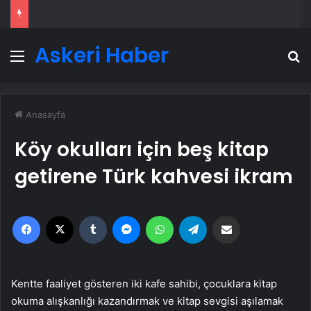
Askeri Haber
Menü
A
Anasayfa
Köy okulları için beş kitap
getirene Türk kahvesi ikram
Facebook
X
Tumblr
Messenger
WhatsApp
Telegram
Email'den paylaş
Kentte faaliyet gösteren iki kafe sahibi, çocuklara kitap
okuma alışkanlığı kazandırmak ve kitap sevgisi aşılamak