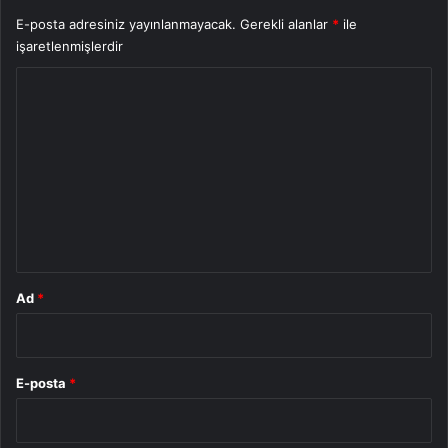
E-posta adresiniz yayınlanmayacak.
Gerekli alanlar
*
ile
işaretlenmişlerdir
Y
o
r
u
m
*
Ad
*
E-posta
*