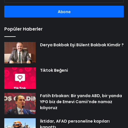
adresinizi
girin
Popüler Haberler
Derya Bakbak Eşi Bülent Bakbak Kimdir ?
Tiktok Beğeni
Fatih Erbakan: Bir yanda ABD, bir yanda
YPG biz de Emevi Camii’nde namaz
kılıyoruz
İktidar, AFAD personeline kapıları
kapattı…