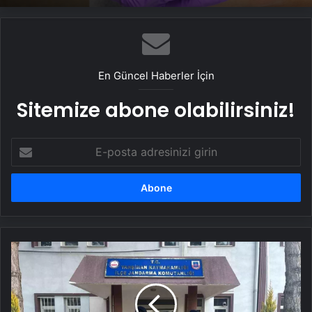
En Güncel Haberler İçin
Sitemize abone olabilirsiniz!
E-
posta
adresinizi
girin
Bilişim
Hırsızı
Genç
Kırıkkale'de
Yakalandı