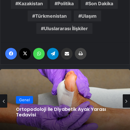
Kazakistan
Politika
Son Dakika
Türkmenistan
Ulaşım
Uluslararası İlişkiler
Facebook
X
WhatsApp
Telegram
Email'den paylaş
Yaz
Genel
Ortopodoloji İle Diyabetik Ayak Yarası
Tedavisi