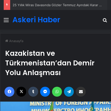
25 Yıllık Miras Davasında Gözler Temmuz Ayındaki Karar Duruşmasına Çevrildi
Askeri Haber
Menü
A
Anasayfa
Kazakistan ve
Türkmenistan’dan Demir
Yolu Anlaşması
Facebook
X
Tumblr
Messenger
WhatsApp
Telegram
Email'den paylaş