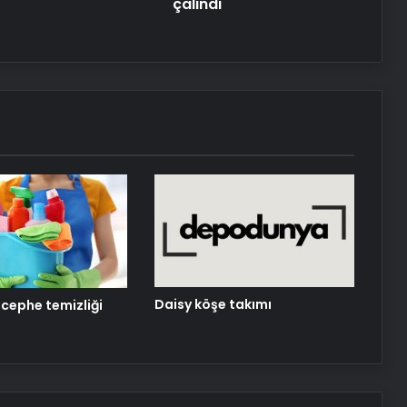
çalındı
Zihnin Gizemli Sınırları ve Ötesi :
Nasılnedir.com
Serjoy : Dijital Medya Ajansı, Google
Reklam Ajansı, SEO Ajansı ve Web
Tasarım Ajansı
Daisy köşe takımı
 cephe temizliği