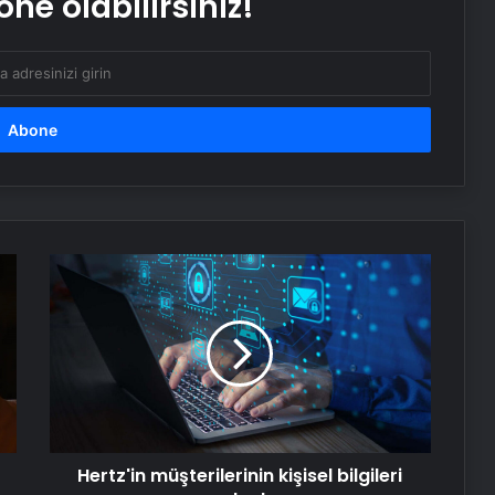
ne olabilirsiniz!
Yoncalı termal oteller
İzmir transfer
Nişantaşı Üniversitesi’nden 2026 YKS
Adaylarına Çifte Güvence: Sabit
Hertz'in
Ücret ve Kesintisiz Burs
müşterilerinin
kişisel
25 Yıllık Miras Davasında Gözler
bilgileri
Temmuz Ayındaki Karar
çalındı
Duruşmasına Çevrildi
Ortopodoloji İle Diyabetik Ayak
Yarası Tedavisi
Hertz'in müşterilerinin kişisel bilgileri