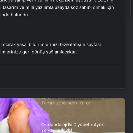
Keçiören Halı Yıkama: Profesyonel
ve Güvenilir Hizmet
li tasarım ve milli yazılımla uzayda söz sahibi olmak için
sinde bulundu.
Yoncalı termal oteller
i olarak yasal bildirimlerinizi bize iletişim sayfası
İzmir transfer
rimlerinize geri dönüş sağlanılacaktır.”
Nişantaşı Üniversitesi’nden 2026 YKS
Adaylarına Çifte Güvence: Sabit
Ücret ve Kesintisiz Burs
25 Yıllık Miras Davasında Gözler
Temmuz Ayındaki Karar
Duruşmasına Çevrildi
Ortopodoloji İle Diyabetik Ayak
Yarası Tedavisi