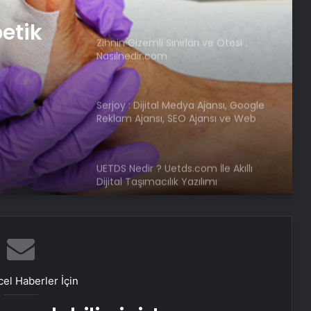
betik
Zihnin Gizemli Sınırları ve Ötesi :
Nasılnedir.com
Serjoy : Dijital Medya Ajansı, Google
Reklam Ajansı, SEO Ajansı ve Web
Tasarım Ajansı
UETDS Nedir ? Uetds.com İle Akıllı
Dijital Taşımacılık Yazılımı
Malatya Sigortacılığı ve En Uygun
Sigorta Çözümleri
el Haberler İçin
Keçiören Halı Yıkama: Profesyonel
ve Güvenilir Hizmet