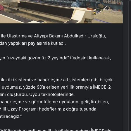
ile Ulaştırma ve Altyapı Bakanı Abdulkadir Uraloğlu,
an yaptıkları paylaşımla kutladı.
için “uzaydaki gözümüz 2 yaşında” ifadesini kullanarak,
UETDS Nedir ? Uetds.com İle Akıllı
ikli itki sistemi ve haberleşme alt sistemleri gibi birçok
Dijital Taşımacılık Yazılımı
en uydumuz, yüzde 90’a erişen yerlilik oranıyla İMECE-2
ini oluşturdu. Uydu teknolojilerinde
i haberleşme ve görüntüleme uydularını geliştirebilen,
Malatya Sigortacılığı ve En Uygun
 Milli Uzay Programı hedeflerimiz doğrultusunda
Sigorta Çözümleri
etireceğiz.”
ürlüğe sahip yerli ve milli ilk gözlem uydusu İMECE’nin