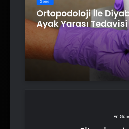
Genel
Ortopodoloji İle Diya
Ayak Yarası Tedavisi
En Günc