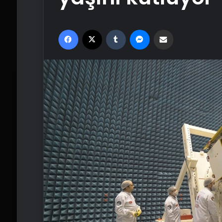
Facebook
X
Tumblr
Messenger
Email'den paylaş