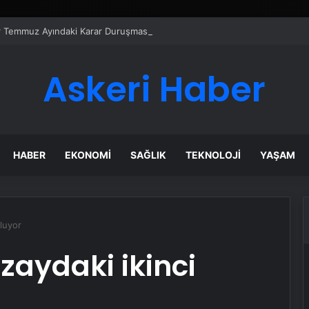
er Temmuz Ayındaki Karar Duruşmasına Çevrildi
Askeri Haber
HABER
EKONOMI
SAĞLIK
TEKNOLOJI
YAŞAM
luyor
aydaki ikinci