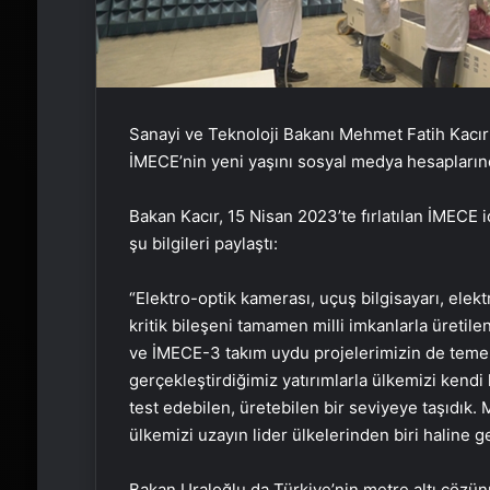
Sanayi ve Teknoloji Bakanı Mehmet Fatih Kacır 
İMECE’nin yeni yaşını sosyal medya hesaplarınd
Bakan Kacır, 15 Nisan 2023’te fırlatılan İMECE 
şu bilgileri paylaştı:
“Elektro-optik kamerası, uçuş bilgisayarı, elektr
kritik bileşeni tamamen milli imkanlarla üretil
ve İMECE-3 takım uydu projelerimizin de temel
gerçekleştirdiğimiz yatırımlarla ülkemizi kend
test edebilen, üretebilen bir seviyeye taşıdık.
ülkemizi uzayın lider ülkelerinden biri haline g
Bakan Uraloğlu da Türkiye’nin metre altı çözün