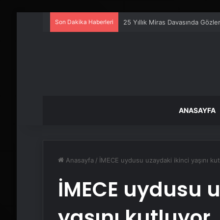
Son Dakika Haberleri
25 Yıllık Miras Davasında Gözl
ANASAYFA
Anasayfa
/
İMECE uydusu uzaydaki ikinci yaşını kut
İMECE uydusu uz
yaşını kutluyor