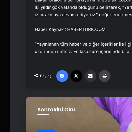
iki yıldır gök vatanda olduğunu belirterek, “Yer
iz bırakmaya devam ediyoruz.” değerlendirme
Haber Kaynak : HABERTURK.COM
“Yayınlanan tüm haber ve diğer içerikler ile ilgil
üzerinden iletiniz. En kısa süre içerisinde bildi
Facebook
X
Email'den paylaş
Yaz
Paylaş
Sonrakini Oku