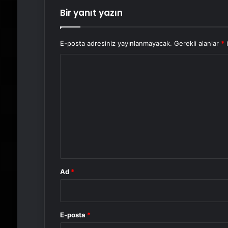
Bir yanıt yazın
E-posta adresiniz yayınlanmayacak.
Gerekli alanlar
*
i
Y
o
r
u
m
*
Ad
*
E-posta
*