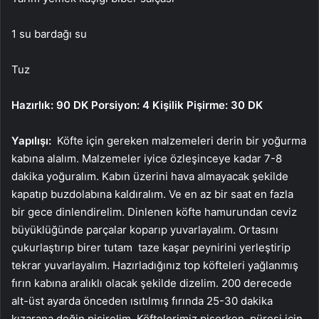
1 su bardağı su
Tuz
Hazırlık: 90 DK Porsiyon: 4 Kişilik Pişirme: 30 DK
Yapılışı:
Köfte için gereken malzemeleri derin bir yoğurma
kabına alalım. Malzemeler iyice özleşinceye kadar 7-8
dakika yoğuralım. Kabın üzerini hava almayacak şekilde
kapatıp buzdolabına kaldıralım. Ve en az bir saat en fazla
bir gece dinlendirelim. Dinlenen köfte hamurundan ceviz
büyüklüğünde parçalar koparıp yuvarlayalım. Ortasını
çukurlaştırıp birer tutam taze kaşar peynirini yerleştirip
tekrar yuvarlayalım. Hazırladığınız top köfteleri yağlanmış
fırın kabına aralıklı olacak şekilde dizelim. 200 derecede
alt-üst ayarda önceden ısıtılmış fırında 25-30 dakika
kızarana değin pişirelim. Köftelerimiz pişerken, püresi için