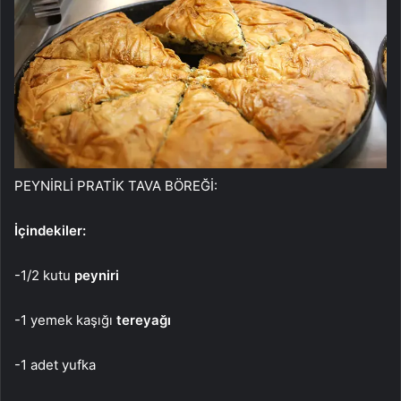
PEYNİRLİ PRATİK TAVA BÖREĞİ:
İçindekiler:
-1/2 kutu
peyniri
-1 yemek kaşığı
te
reyağı
-1 adet yufka