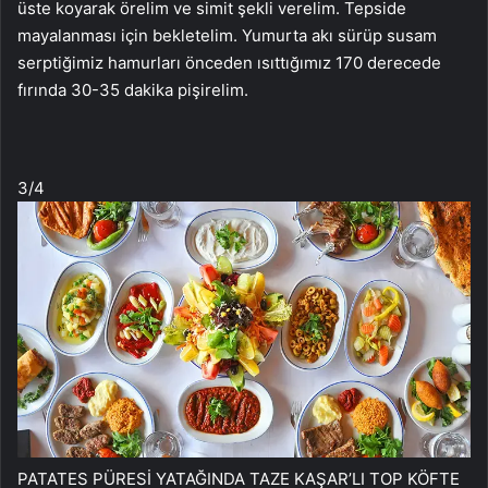
üste koyarak örelim ve simit şekli verelim. Tepside
mayalanması için bekletelim. Yumurta akı sürüp susam
serptiğimiz hamurları önceden ısıttığımız 170 derecede
fırında 30-35 dakika pişirelim.
3
/4
PATATES PÜRESİ YATAĞINDA TAZE KAŞAR’LI TOP KÖFTE