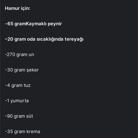
Hamur için:
–
65 gram
Kaymaklı peynir
–
20 gram oda sıcaklığında
t
ereyağı
-270 gram un
-30 gram şeker
-4 gram tuz
-1 yumurta
-90 gram süt
-35 gram krema