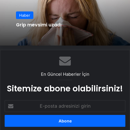
Haber
Grip mevsimi uzadı
En Güncel Haberler İçin
Sitemize abone olabilirsiniz!
E-
posta
adresinizi
girin