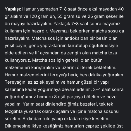
Yapılışı:
Hamur yapmadan 7-8 saat önce ekşi mayadan 40
gr alalım ve 120 gram un, 55 gram su ve 25 gram şeker ile
ön mayayı hazırlayalım. Yaklaşık 7-8 saat sonra mayamız
kullanım için hazırdır. Mayamızı beklerken matcha sosu da
hazırlayalım. Matcha sos için antioksidan bir besin olan
yeşil çayın, genç yapraklarının kurutulup öğütülmesiyle
elde edilen ve lif açısından da zengin olan matcha tozu
kullanıyoruz. Matcha sos için gerekli olan bütün
malzemeleri karıştıralım ve üzerini örterek bekletelim.
Hamur malzemelerini tereyağı hariç beş dakika yoğuralım.
Tereyağını az az ekleyelim ve hamur güzel bir yapı
kazanana kadar yoğurmaya devam edelim. 3-4 saat sonra
yoğurduğumuz hamuru 8 eşit parçaya bölelim ve beze
yapalım. Yarım saat dinlendirdiğimiz bezeleri, tek tek
tezgâhta yuvarlak olarak açalım ve içine matcha sosunu
sürelim. Ardından rulo yapıp ortadan ikiye keselim.
Diklemesine ikiye kestiğimiz hamurları çapraz şekilde üst