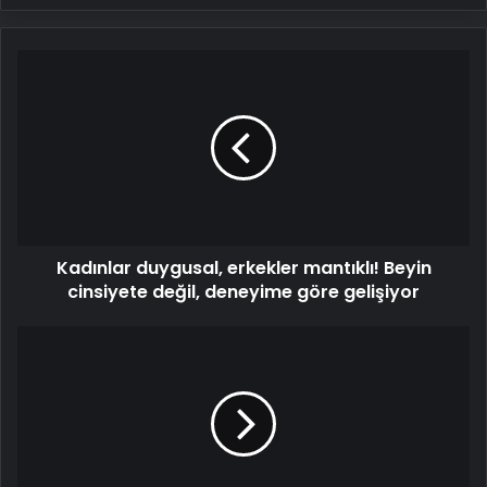
Kadınlar
duygusal,
erkekler
mantıklı!
Beyin
cinsiyete
değil,
deneyime
göre
Kadınlar duygusal, erkekler mantıklı! Beyin
gelişiyor
cinsiyete değil, deneyime göre gelişiyor
Oruç
tut
sıhhat
bul