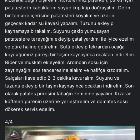
patateslerin kabuklarını soyup küp küp doğrayalım. Derin
bir tencere içerisine patatesleri koyalım ve üzerini
geçecek kadar su ilavesi yapalım. Tuzunu ekleyip
kaynamaya bırakalım. Suyunu çekip yumuşayan
patateslere tereyağını ekleyip çatal yardımı ile iyice ezelim
ve püre haline getirelim. Sütü ekleyip tekrardan ocağa
koyduğumuz püreyi bir taşım kaynayınca ocaktan indirelim.
Biber ve muskatı ekleyelim. Ardından sosu için
zeytinyağını sos tenceresine alalım ve hafifçe kızdıralım.
Salçaları ilave edip 2-3 dakika kavuralım. Suyunu ve
tuzunu ekleyip bir taşım kaynayınca ocaktan indirelim. Son
olarak patates püresini tabağın zeminine yayalım. Kızaran
köfteleri pürenin üzerine yerleştirelim ve domates sosu
dökerek servis edelim.
4
/4