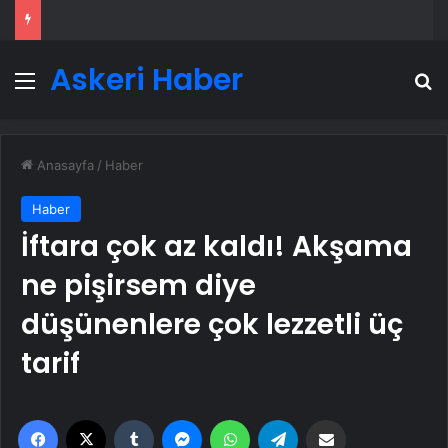
Askeri Haber
Menü
A
Anasayfa
/
Haber
Haber
İftara çok az kaldı! Akşama
ne pişirsem diye
düşünenlere çok lezzetli üç
tarif
Facebook
X
Tumblr
Messenger
WhatsApp
Telegram
Email'den paylaş