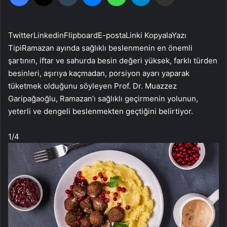
Twitter
Linkedin
Flipboard
E-posta
Linki Kopyala
Yazı
Tipi
Ramazan ayında sağlıklı beslenmenin en önemli
şartının, iftar ve sahurda besin değeri yüksek, farklı türden
besinleri, aşırıya kaçmadan, porsiyon ayarı yaparak
tüketmek olduğunu söyleyen Prof. Dr. Muazzez
Garipağaoğlu, Ramazan’ı sağlıklı geçirmenin yolunun,
yeterli ve dengeli beslenmekten geçtiğini belirtiyor.
1
/4