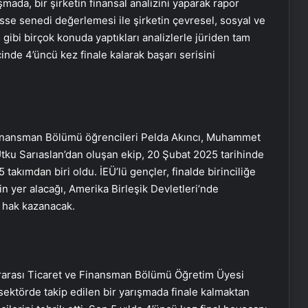
şmada, bir şirketin finansal analizini yaparak rapor
 hisse senedi değerlemesi ile şirketin çevresel, sosyal ve
gibi birçok konuda yaptıkları analizlerle jüriden tam
çinde 4’üncü kez finale kalarak başarı serisini
UETDS Nedir ? Uetds.com İle Akıllı
Dijital Taşımacılık Yazılımı
Malatya Sigortacılığı ve En Uygun
 Finansman Bölümü öğrencileri Pelda Akıncı, Muhammet
Sigorta Çözümleri
tku Sarıaslan’dan oluşan ekip, 20 Şubat 2025 tarihinde
 takımdan biri oldu. İEÜ’lü gençler, finalde birinciliğe
n yer alacağı, Amerika Birleşik Devletleri’nde
Keçiören Halı Yıkama: Profesyonel
 hak kazanacak.
ve Güvenilir Hizmet
Yoncalı termal oteller
ararası Ticaret ve Finansman Bölümü Öğretim Üyesi
 sektörde takip edilen bir yarışmada finale kalmaktan