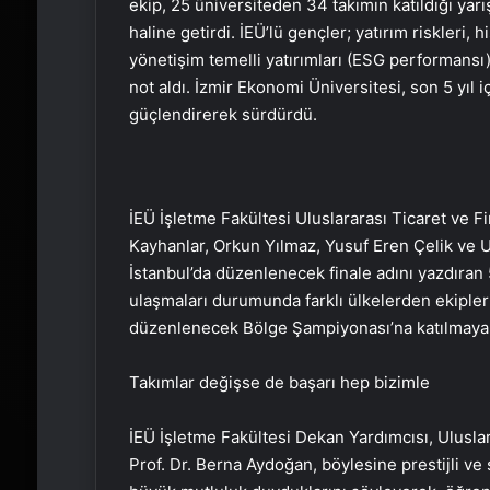
ekip, 25 üniversiteden 34 takımın katıldığı yarı
haline getirdi. İEÜ’lü gençler; yatırım riskleri,
yönetişim temelli yatırımları (ESG performansı) 
not aldı. İzmir Ekonomi Üniversitesi, son 5 yıl i
güçlendirerek sürdürdü.
İEÜ İşletme Fakültesi Uluslararası Ticaret ve
Kayhanlar, Orkun Yılmaz, Yusuf Eren Çelik ve U
İstanbul’da düzenlenecek finale adını yazdıran 5
ulaşmaları durumunda farklı ülkelerden ekipleri
düzenlenecek Bölge Şampiyonası’na katılmaya
Takımlar değişse de başarı hep bizimle
İEÜ İşletme Fakültesi Dekan Yardımcısı, Ulusl
Prof. Dr. Berna Aydoğan, böylesine prestijli ve