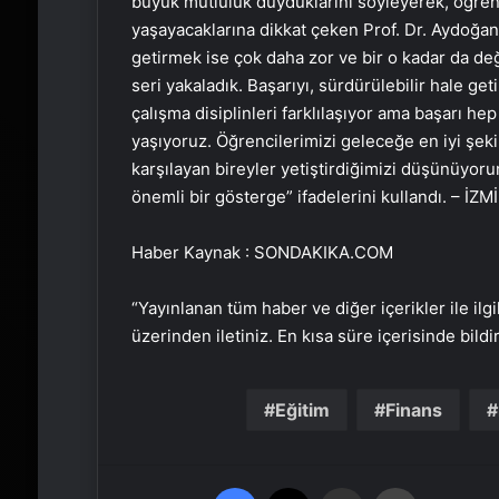
büyük mutluluk duyduklarını söyleyerek, öğrenci
yaşayacaklarına dikkat çeken Prof. Dr. Aydoğan,
getirmek ise çok daha zor ve bir o kadar da değ
seri yakaladık. Başarıyı, sürdürülebilir hale get
çalışma disiplinleri farklılaşıyor ama başarı h
yaşıyoruz. Öğrencilerimizi geleceğe en iyi şekil
karşılayan bireyler yetiştirdiğimizi düşünüyoru
önemli bir gösterge” ifadelerini kullandı. – İZM
Haber Kaynak : SONDAKIKA.COM
“Yayınlanan tüm haber ve diğer içerikler ile ilgil
üzerinden iletiniz. En kısa süre içerisinde bildi
Eğitim
Finans
Facebook
X
Email'den paylaş
Yaz