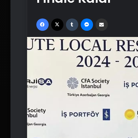
Facebook
X
Tumblr
Messenger
Email'den paylaş