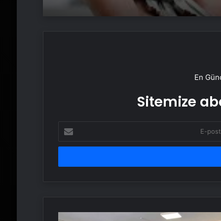
En Günc
Sitemize abo
E-
posta
adresinizi
girin
Mahmut