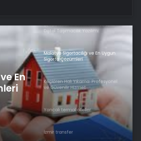
Reklam Ajansı, SEO Ajansı ve Web
Tasarım Ajansı
UETDS Nedir ? Uetds.com İle Akıllı
Dijital Taşımacılık Yazılımı
Malatya Sigortacılığı ve En Uygun
Sigorta Çözümleri
 ve En
Keçiören Halı Yıkama: Profesyonel
leri
ve Güvenilir Hizmet
Yoncalı termal oteller
İzmir transfer