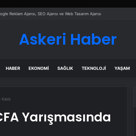
ı Dijital Taşımacılık Yazılımı
Askeri Haber
HABER
EKONOMI
SAĞLIK
TEKNOLOJI
YAŞAM
 Kaldı
 CFA Yarışmasında