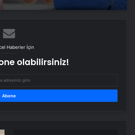
Nişantaşı Üniversitesi’nden 2026 YKS
Adaylarına Çifte Güvence: Sabit
Ücret ve Kesintisiz Burs
25 Yıllık Miras Davasında Gözler
Temmuz Ayındaki Karar
el Haberler İçin
Duruşmasına Çevrildi
ne olabilirsiniz!
Ortopodoloji İle Diyabetik Ayak
Yarası Tedavisi
Zihnin Gizemli Sınırları ve Ötesi :
Nasılnedir.com
Serjoy : Dijital Medya Ajansı, Google
Reklam Ajansı, SEO Ajansı ve Web
Egzama
Tasarım Ajansı