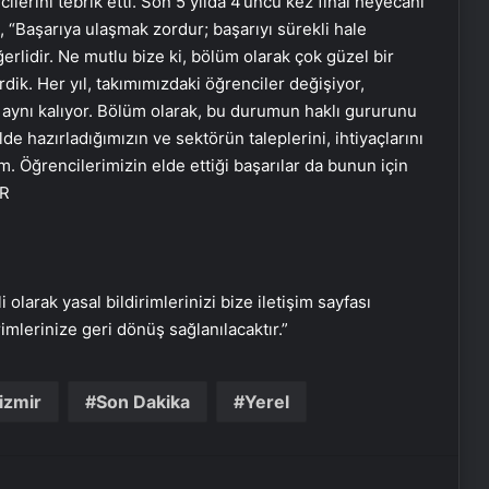
İzmir transfer
lerini tebrik etti. Son 5 yılda 4’üncü kez final heyecanı
 “Başarıya ulaşmak zordur; başarıyı sürekli hale
erlidir. Ne mutlu bize ki, bölüm olarak çok güzel bir
Nişantaşı Üniversitesi’nden 2026 YKS
irdik. Her yıl, takımımızdaki öğrenciler değişiyor,
Adaylarına Çifte Güvence: Sabit
ep aynı kalıyor. Bölüm olarak, bu durumun haklı gururunu
Ücret ve Kesintisiz Burs
de hazırladığımızın ve sektörün taleplerini, ihtiyaçlarını
m. Öğrencilerimizin elde ettiği başarılar da bunun için
25 Yıllık Miras Davasında Gözler
İR
Temmuz Ayındaki Karar
Duruşmasına Çevrildi
Ortopodoloji İle Diyabetik Ayak
Yarası Tedavisi
i olarak yasal bildirimlerinizi bize iletişim sayfası
rimlerinize geri dönüş sağlanılacaktır.”
Zihnin Gizemli Sınırları ve Ötesi :
Nasılnedir.com
izmir
Son Dakika
Yerel
Serjoy : Dijital Medya Ajansı, Google