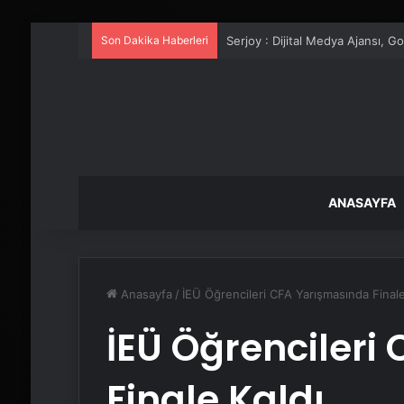
Son Dakika Haberleri
UETDS Nedir ? Uetds.com İle Akıll
ANASAYFA
Anasayfa
/
İEÜ Öğrencileri CFA Yarışmasında Finale
İEÜ Öğrencileri
Finale Kaldı