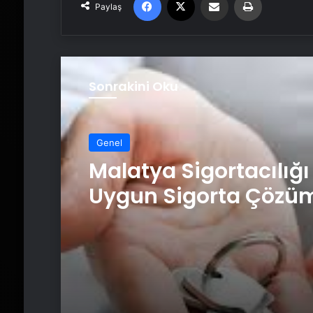
Paylaş
Sonrakini Oku
Genel
Malatya Sigortacılığı
Uygun Sigorta Çözüm