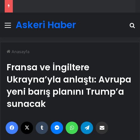
Askeri Haber
Menü
A
Anasayfa
Fransa ve İngiltere
Ukrayna’yla anlaştı: Avrupa
yeni barış planını Trump’a
sunacak
Facebook
X
Tumblr
Messenger
WhatsApp
Telegram
Email'den paylaş