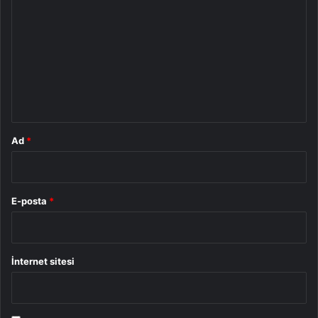
o
r
u
m
*
Ad
*
E-posta
*
İnternet sitesi