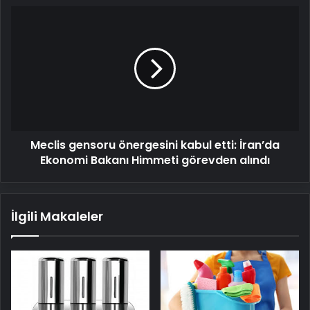
Meclis
gensoru
önergesini
kabul
etti:
İran’da
Ekonomi
Bakanı
Himmeti
Meclis gensoru önergesini kabul etti: İran’da
görevden
alındı
Ekonomi Bakanı Himmeti görevden alındı
İlgili Makaleler