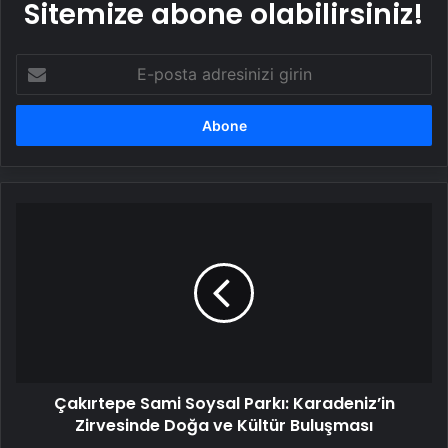
Sitemize abone olabilirsiniz!
E-
posta
adresinizi
girin
Çakırtepe
Sami
Soysal
Parkı:
Karadeniz’in
Zirvesinde
Doğa
ve
Kültür
Çakırtepe Sami Soysal Parkı: Karadeniz’in
Buluşması
Zirvesinde Doğa ve Kültür Buluşması