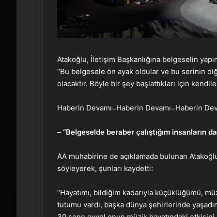
Atakoğlu, İletişim Başkanlığına belgeselin yap
“Bu belgesele ön ayak oldular ve bu serinin diğ
olacaktır. Böyle bir şey başlattıkları için kendil
Haberin Devamı
Haberin Devamı
Haberin De
– “Belgeselde beraber çalıştığım insanların da
AA muhabirine de açıklamada bulunan Atakoğlu
söyleyerek, şunları kaydetti:
“Hayatımı, bildiğim kadarıyla küçüklüğümü, müzi
tutumu vardı, başka dünya şehirlerinde yaşadım
30 sene evvel onun müzik hayatındaki etkisini 