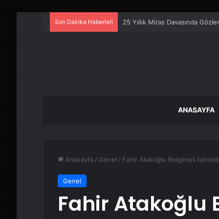
Son Dakika Haberleri
25 Yıllık Miras Davasında Gözl
ANASAYFA
Anasayfa
/
Genel
/
Fahir Atakoğlu Belgeseli tanıtıld
Genel
Fahir Atakoğlu B