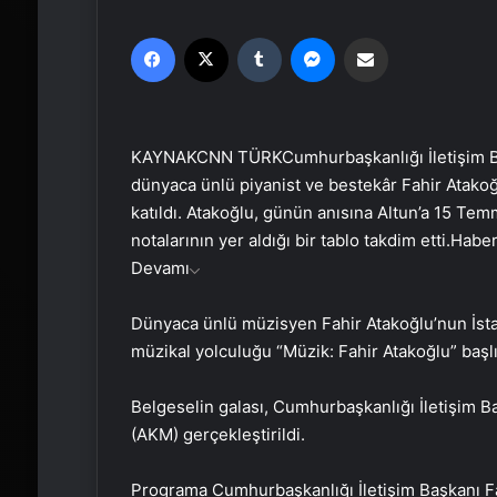
Facebook
X
Tumblr
Messenger
Email'den paylaş
KAYNAK
CNN TÜRK
Cumhurbaşkanlığı İletişim B
dünyaca ünlü piyanist ve bestekâr Fahir Atakoğ
katıldı. Atakoğlu, günün anısına Altun’a 15 Temm
notalarının yer aldığı bir tablo takdim etti.
Haber
Devamı
Dünyaca ünlü müzisyen Fahir Atakoğlu’nun İsta
müzikal yolculuğu “Müzik: Fahir Atakoğlu” başlık
Belgeselin galası, Cumhurbaşkanlığı İletişim B
(AKM) gerçekleştirildi.
Programa Cumhurbaşkanlığı İletişim Başkanı Fa