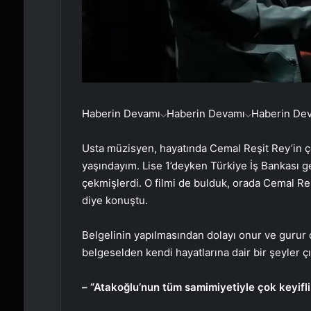
Haberin Devamı
Haberin Devamı
Haberin De
Usta müzisyen, hayatında Cemal Reşit Rey’in ç
yaşındayım. Lise 1’deyken Türkiye İş Bankası g
çekmişlerdi. O filmi de bulduk, orada Cemal Reş
diye konuştu.
Belgelinin yapılmasından dolayı onur ve gurur 
belgeselden kendi hayatlarına dair bir şeyler çı
– “Atakoğlu’nun tüm samimiyetiyle çok keyifli 