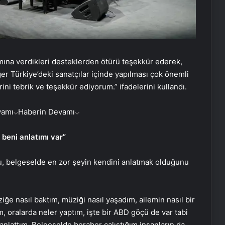
ımına verdikleri desteklerden ötürü teşekkür ederek,
er Türkiye’deki sanatçılar içinde yapılması çok önemli
erini tebrik ve teşekkür ediyorum.” ifadelerini kullandı.
vamı
Haberin Devamı
 beni anlatımı var”
, belgeselde en zor şeyin kendini anlatmak olduğunu
ğe nasıl baktım, müziği nasıl yaşadım, ailemin nasıl bir
, oralarda neler yaptım, işte bir ABD göçü de var tabi
anlattım. Belgeselde beraber çalıştığım insanların da