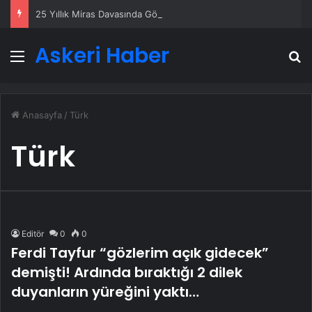
25 Yıllık Miras Davasında Gözler Temmuz Ayındaki Karar Duruşmasına Çevrildi
Askeri Haber
Menü
A
Anasayfa
/
Türk
Türk
Editör
0
0
Ferdi Tayfur “gözlerim açık gidecek”
demişti! Ardında bıraktığı 2 dilek
duyanların yüreğini yaktı…