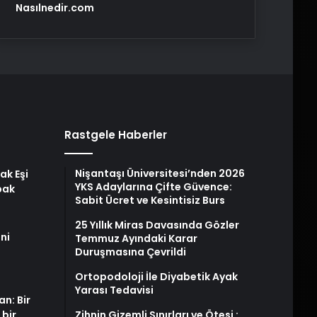
Nasılnedir.com
Rastgele Haberler
Nişantaşı Üniversitesi’nden 2026
ak Eşi
YKS Adaylarına Çifte Güvence:
bak
Sabit Ücret ve Kesintisiz Burs
25 Yıllık Miras Davasında Gözler
ni
Temmuz Ayındaki Karar
Duruşmasına Çevrildi
Ortopodoloji İle Diyabetik Ayak
Yarası Tedavisi
an: Bir
 bir
Zihnin Gizemli Sınırları ve Ötesi :