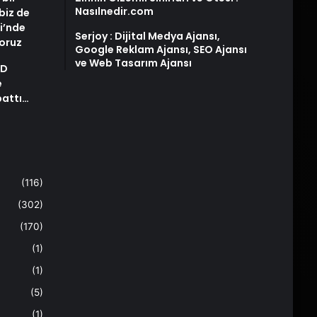
Nasılnedir.com
biz de
i’nde
Serjoy : Dijital Medya Ajansı,
yoruz
Google Reklam Ajansı, SEO Ajansı
ve Web Tasarım Ajansı
AD
e
pattı…
(116)
(302)
(170)
(1)
(1)
(5)
(1)