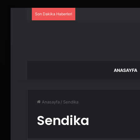
Son Dakika Haberleri
ANASAYFA
Anasayfa
/
Sendika
Sendika