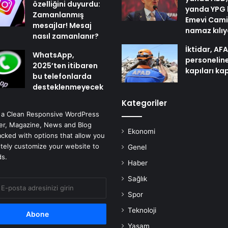
özelliğini duyurdu:
yanda YPG 
Zamanlanmış
Emevi Cami
mesajlar! Mesaj
namaz kılı
nasıl zamanlanır?
İktidar, AF
WhatsApp,
personelin
2025’ten itibaren
kapıları ka
bu telefonlarda
desteklenmeyecek
Kategoriler
 a Clean Responsive WordPress
r, Magazine, News and Blog
Ekonomi
cked with options that allow you
tely customize your website to
Genel
ds.
Haber
Sağlık
Spor
Teknoloji
Yaşam