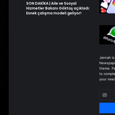
SON DAKİKA | Aile ve Sosyal
Hizmetler Bakanı Göktaş açıkladı:
Esnek çalışma modeli geliyor!
Jannah is
Newspape
theme. Pa
to comple
your nee
E-
posta
adresinizi
girin