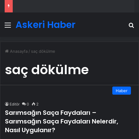
Askeri Haber
Menü
A
Anasayfa
/
saç dökülme
saç dökülme
Haber
Editör
0
2
Sarımsağın Saça Faydaları –
Sarımsağın Saça Faydaları Nelerdir,
Nasıl Uygulanır?