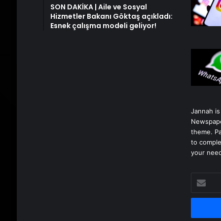
SON DAKİKA | Aile ve Sosyal
Hizmetler Bakanı Göktaş açıkladı:
Esnek çalışma modeli geliyor!
Jannah is
Newspape
theme. Pa
to comple
your nee
E-
posta
adresinizi
girin