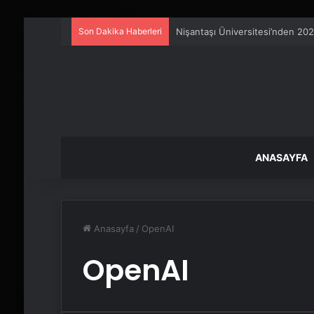
Son Dakika Haberleri
25 Yıllık Miras Davasında Gözl
ANASAYFA
Anasayfa
/
OpenAI
OpenAI