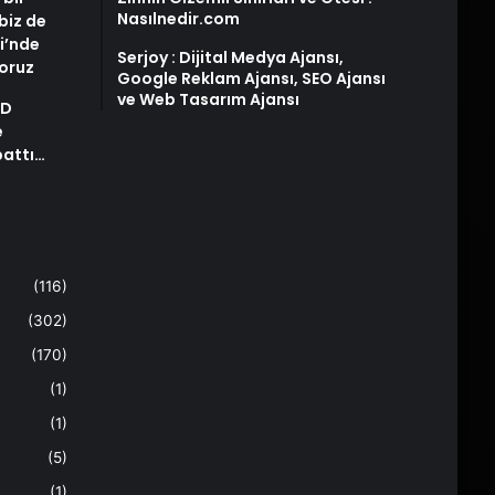
Nasılnedir.com
biz de
i’nde
Serjoy : Dijital Medya Ajansı,
yoruz
Google Reklam Ajansı, SEO Ajansı
ve Web Tasarım Ajansı
AD
e
pattı…
(116)
(302)
(170)
(1)
(1)
(5)
(1)