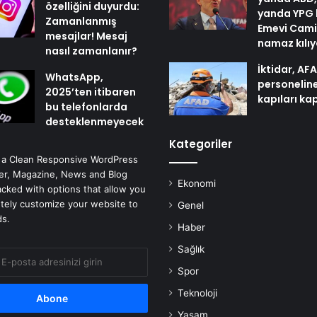
özelliğini duyurdu:
yanda YPG 
Zamanlanmış
Emevi Cami
mesajlar! Mesaj
namaz kılı
nasıl zamanlanır?
İktidar, AF
WhatsApp,
personelin
2025’ten itibaren
kapıları ka
bu telefonlarda
desteklenmeyecek
Kategoriler
 a Clean Responsive WordPress
r, Magazine, News and Blog
Ekonomi
cked with options that allow you
tely customize your website to
Genel
ds.
Haber
Sağlık
Spor
Teknoloji
Yaşam