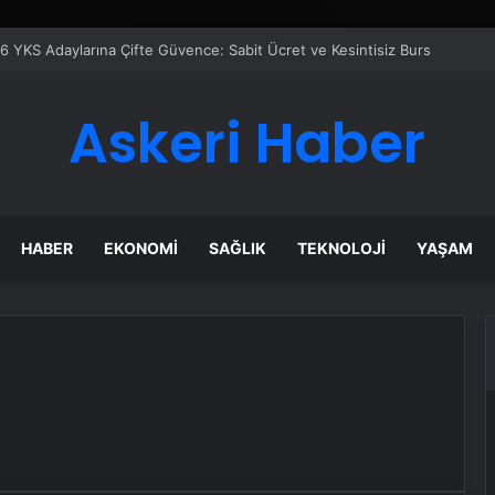
er Temmuz Ayındaki Karar Duruşmasına Çevrildi
Askeri Haber
HABER
EKONOMI
SAĞLIK
TEKNOLOJI
YAŞAM