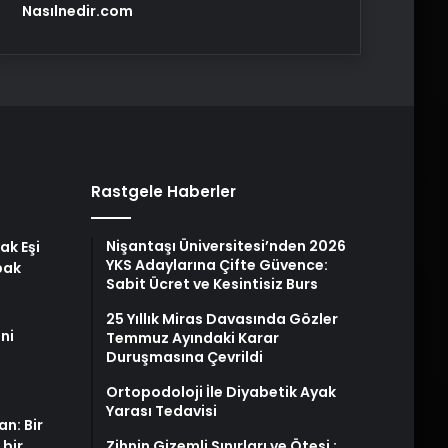
Nasılnedir.com
Rastgele Haberler
Nişantaşı Üniversitesi’nden 2026
ak Eşi
YKS Adaylarına Çifte Güvence:
bak
Sabit Ücret ve Kesintisiz Burs
25 Yıllık Miras Davasında Gözler
ni
Temmuz Ayındaki Karar
Duruşmasına Çevrildi
Ortopodoloji İle Diyabetik Ayak
Yarası Tedavisi
an: Bir
 bir
Zihnin Gizemli Sınırları ve Ötesi :