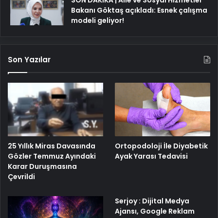
SON DAKİKA | Aile ve Sosyal Hizmetler
Bakanı Göktaş açıkladı: Esnek çalışma
modeli geliyor!
Son Yazılar
25 Yıllık Miras Davasında
Ortopodoloji İle Diyabetik
Gözler Temmuz Ayındaki
Ayak Yarası Tedavisi
Karar Duruşmasına
Çevrildi
Serjoy : Dijital Medya
Ajansı, Google Reklam