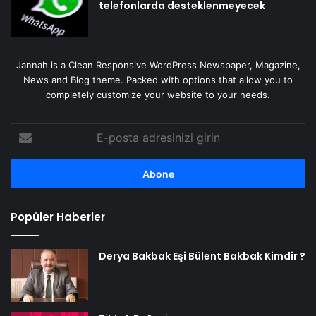
telefonlarda desteklenmeyecek
Jannah is a Clean Responsive WordPress Newspaper, Magazine,
News and Blog theme. Packed with options that allow you to
completely customize your website to your needs.
E-
posta
adresinizi
girin
Popüler Haberler
Derya Bakbak Eşi Bülent Bakbak Kimdir ?