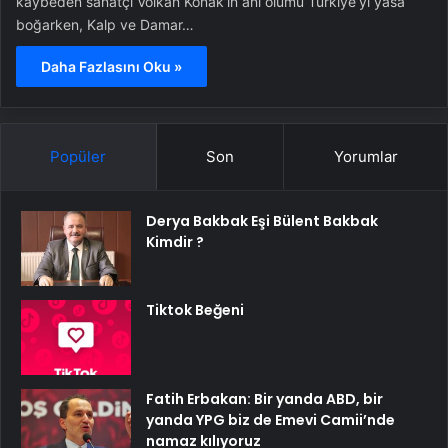
kaybeden sanatçı Volkan Konak’ın ani ölümü Türkiye’yi yasa
boğarken, Kalp ve Damar…
Daha Fazlasını Oku »
Popüler
Son
Yorumlar
Derya Bakbak Eşi Bülent Bakbak
Kimdir ?
Tiktok Beğeni
Fatih Erbakan: Bir yanda ABD, bir
yanda YPG biz de Emevi Camii’nde
namaz kılıyoruz