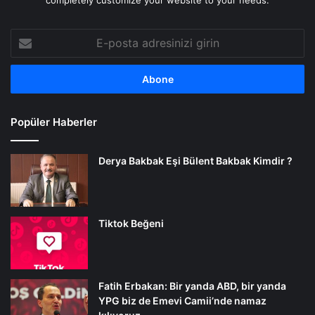
completely customize your website to your needs.
E-
posta
adresinizi
girin
Popüler Haberler
Derya Bakbak Eşi Bülent Bakbak Kimdir ?
Tiktok Beğeni
Fatih Erbakan: Bir yanda ABD, bir yanda
YPG biz de Emevi Camii’nde namaz