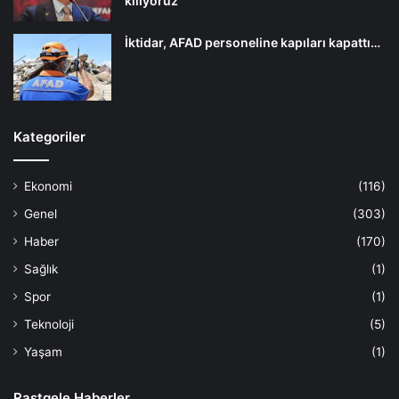
kılıyoruz
İktidar, AFAD personeline kapıları kapattı…
Kategoriler
Ekonomi
(116)
Genel
(303)
Haber
(170)
Sağlık
(1)
Spor
(1)
Teknoloji
(5)
Yaşam
(1)
Rastgele Haberler