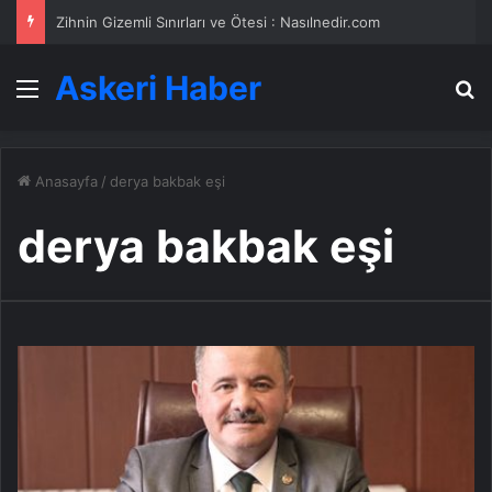
Zihnin Gizemli Sınırları ve Ötesi : Nasılnedir.com
Askeri Haber
Menü
A
Anasayfa
/
derya bakbak eşi
derya bakbak eşi