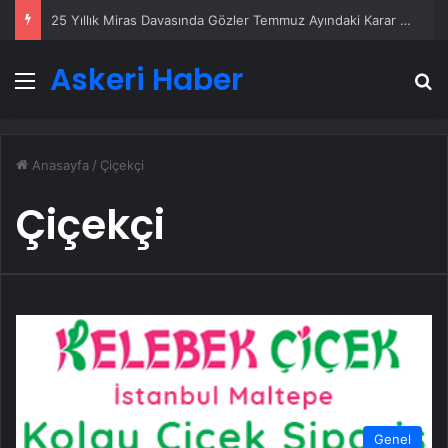
25 Yıllık Miras Davasında Gözler Temmuz Ayındaki Karar Duruşmasına Çevrildi
Askeri Haber
Menü
A
Anasayfa
/
Çiçekçi
Çiçekçi
Genel