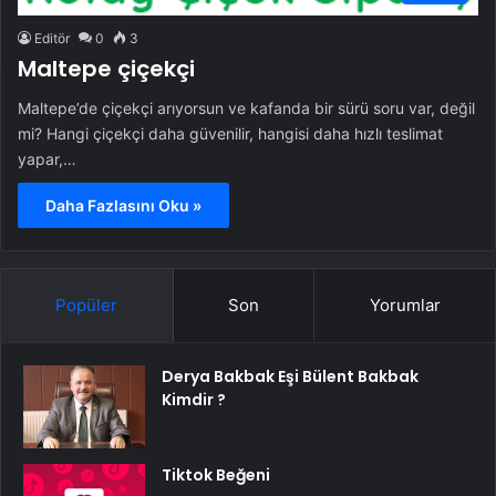
Editör
0
3
Maltepe çiçekçi
Maltepe’de çiçekçi arıyorsun ve kafanda bir sürü soru var, değil
mi? Hangi çiçekçi daha güvenilir, hangisi daha hızlı teslimat
yapar,…
Daha Fazlasını Oku »
Popüler
Son
Yorumlar
Derya Bakbak Eşi Bülent Bakbak
Kimdir ?
Tiktok Beğeni