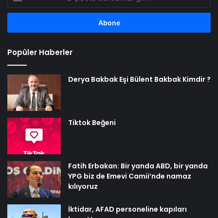
posta
adresinizi
girin
Popüler Haberler
Derya Bakbak Eşi Bülent Bakbak Kimdir ?
Tiktok Beğeni
Fatih Erbakan: Bir yanda ABD, bir yanda
YPG biz de Emevi Camii’nde namaz
kılıyoruz
İktidar, AFAD personeline kapıları