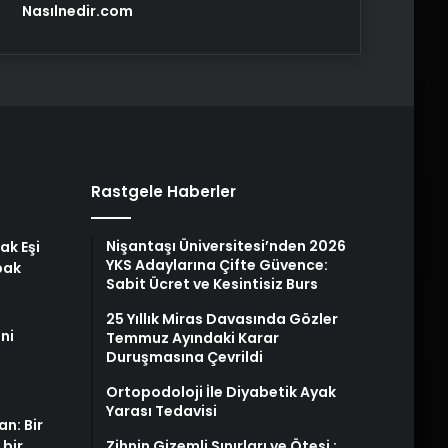
Nasılnedir.com
Rastgele Haberler
Nişantaşı Üniversitesi’nden 2026
ak Eşi
YKS Adaylarına Çifte Güvence:
bak
Sabit Ücret ve Kesintisiz Burs
25 Yıllık Miras Davasında Gözler
ni
Temmuz Ayındaki Karar
Duruşmasına Çevrildi
Ortopodoloji İle Diyabetik Ayak
Yarası Tedavisi
an: Bir
 bir
Zihnin Gizemli Sınırları ve Ötesi :