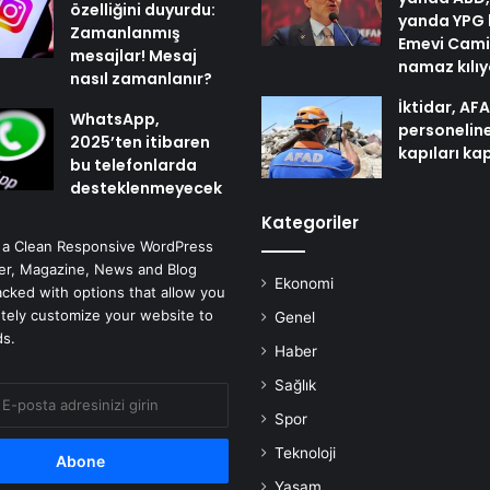
özelliğini duyurdu:
yanda YPG 
Zamanlanmış
Emevi Cami
mesajlar! Mesaj
namaz kılı
nasıl zamanlanır?
İktidar, AF
WhatsApp,
personelin
2025’ten itibaren
kapıları ka
bu telefonlarda
desteklenmeyecek
Kategoriler
 a Clean Responsive WordPress
r, Magazine, News and Blog
Ekonomi
cked with options that allow you
tely customize your website to
Genel
ds.
Haber
Sağlık
Spor
Teknoloji
Yaşam