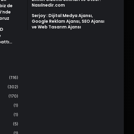
Nasılnedir.com
biz de
i’nde
Serjoy : Dijital Medya Ajansı,
yoruz
Google Reklam Ajansı, SEO Ajansı
ve Web Tasarım Ajansı
AD
e
pattı…
(116)
(302)
(170)
(1)
(1)
(5)
(1)