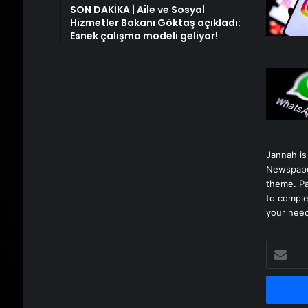
SON DAKİKA | Aile ve Sosyal
Hizmetler Bakanı Göktaş açıkladı:
Esnek çalışma modeli geliyor!
Jannah is
Newspape
theme. Pa
to comple
your nee
E-
posta
adresinizi
girin