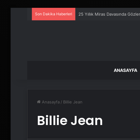
Son Dakika Haberleri
25 Yıllık Miras Davasında Gözl
ANASAYFA
Anasayfa
/
Billie Jean
Billie Jean