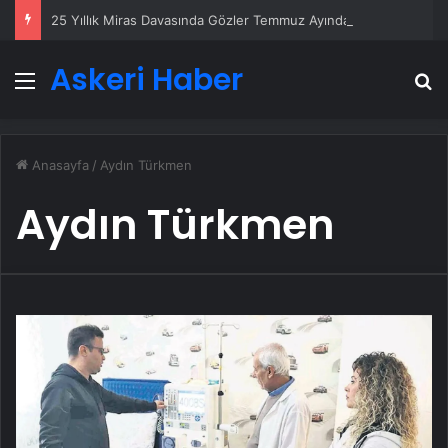
25 Yıllık Miras Davasında Gözler Temmuz Ayındaki Karar Duruşmasına Çevrildi
Askeri Haber
Menü
A
Anasayfa
/
Aydın Türkmen
Aydın Türkmen