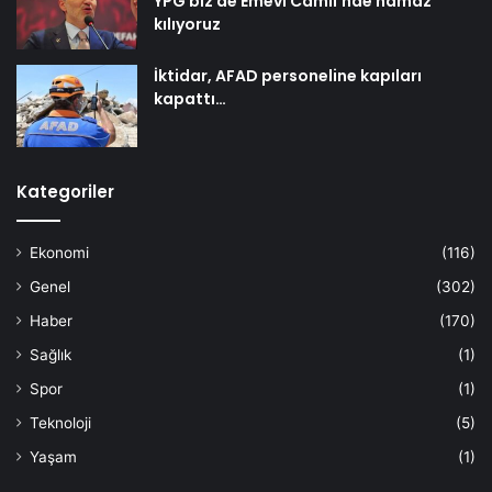
YPG biz de Emevi Camii’nde namaz
kılıyoruz
İktidar, AFAD personeline kapıları
kapattı…
Kategoriler
Ekonomi
(116)
Genel
(302)
Haber
(170)
Sağlık
(1)
Spor
(1)
Teknoloji
(5)
Yaşam
(1)