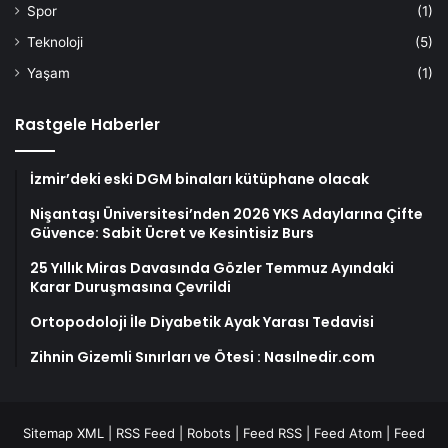
Spor
(1)
Teknoloji
(5)
Yaşam
(1)
Rastgele Haberler
İzmir’deki eski DGM binaları kütüphane olacak
Nişantaşı Üniversitesi’nden 2026 YKS Adaylarına Çifte
Güvence: Sabit Ücret ve Kesintisiz Burs
25 Yıllık Miras Davasında Gözler Temmuz Ayındaki
Karar Duruşmasına Çevrildi
Ortopodoloji İle Diyabetik Ayak Yarası Tedavisi
Zihnin Gizemli Sınırları ve Ötesi : Nasılnedir.com
Sitemap XML
|
RSS Feed
|
Robots
|
Feed RSS
|
Feed Atom
|
Feed