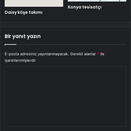
Konya tesisatçı
Daisy köşe takımı
Bir yanıt yazın
E-posta adresiniz yayınlanmayacak.
Gerekli alanlar
*
ile
işaretlenmişlerdir
Y
o
r
u
m
*