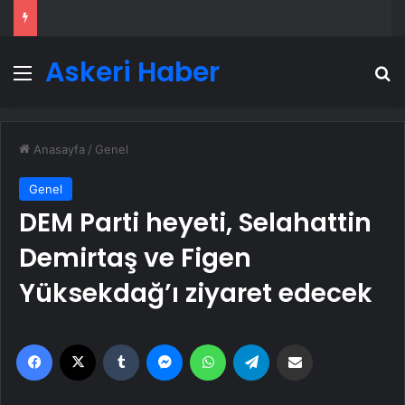
Askeri Haber
Menü
A
Anasayfa
/
Genel
Genel
DEM Parti heyeti, Selahattin
Demirtaş ve Figen
Yüksekdağ’ı ziyaret edecek
Facebook
X
Tumblr
Messenger
WhatsApp
Telegram
Email'den paylaş