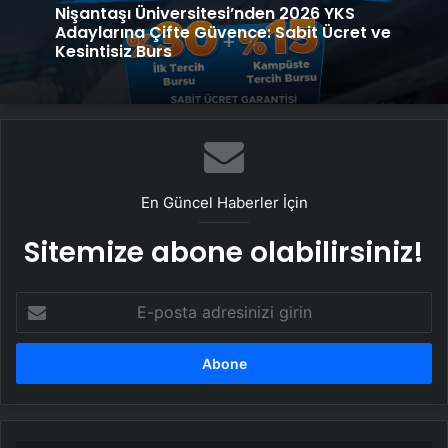
Nişantaşı Üniversitesi’nden 2026 YKS
Adaylarına Çifte Güvence: Sabit Ücret ve
Kesintisiz Burs
En Güncel Haberler İçin
Sitemize abone olabilirsiniz!
E-
posta
adresinizi
girin