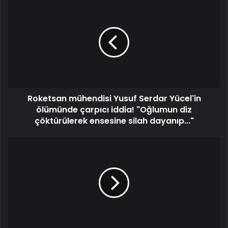
Roketsan
mühendisi
Yusuf
Serdar
Yücel'in
ölümünde
çarpıcı
iddia!
"Oğlumun
Roketsan mühendisi Yusuf Serdar Yücel'in
diz
çöktürülerek
ölümünde çarpıcı iddia! "Oğlumun diz
ensesine
çöktürülerek ensesine silah dayanıp..."
silah
dayanıp..."
Niğde
Belediye
Başkanı
Özdemir,
Gazeteciler
Günü'nde
Önemli
Açıklamalarda
Bulundu