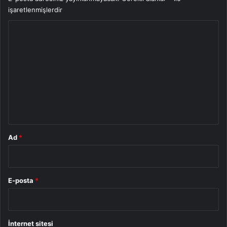
işaretlenmişlerdir
Y
o
r
u
m
*
Ad
*
E-posta
*
İnternet sitesi