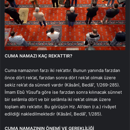
CUMA NAMAZI KAÇ REK’ATTIR?
Cuma namazının farzı iki rek’attır. Bunun yanında farzdan
önce dört rek’at, farzdan sonra dört rek’at olmak üzere
sekiz rek’at da sünneti vardır (Kâsânî, Bedâî’, 1/269-285).
İmam Ebû Yûsuf’a göre ise farzdan sonra kılınacak sünnet
bir selâmla dört ve bir selâmla iki rek’at olmak üzere
toplam altı rek’attır. Bu görüşün Hz. Ali’den (r.a.) rivâyet
edildiği nakledilmektedir (Kâsânî, Bedâî’, 1/285).
CUMA NAMAZININ ÖNEMİ VE GEREKLİLİĞİ