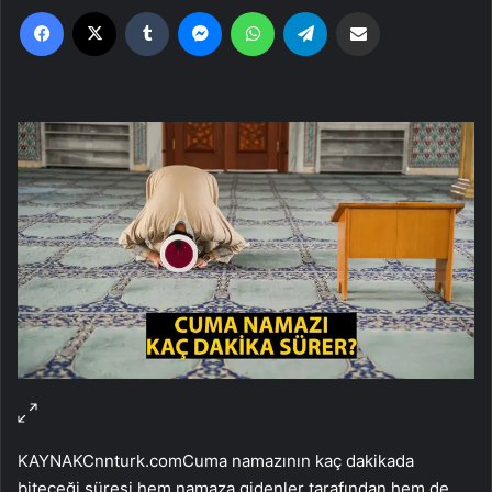
Facebook
X
Tumblr
Messenger
WhatsApp
Telegram
Email'den paylaş
KAYNAK
Cnnturk.com
Cuma namazının kaç dakikada
biteceği süresi hem namaza gidenler tarafından hem de