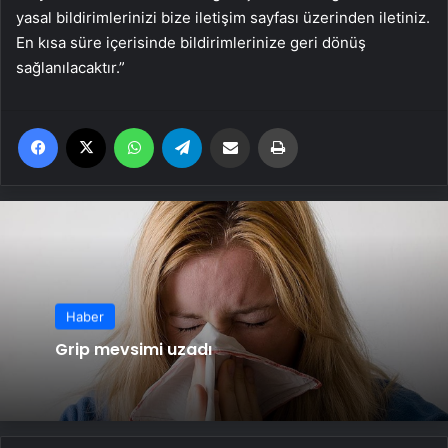
yasal bildirimlerinizi bize iletişim sayfası üzerinden iletiniz.
En kısa süre içerisinde bildirimlerinize geri dönüş
sağlanılacaktır.”
Facebook
X
WhatsApp
Telegram
Email'den paylaş
Yaz
Haber
Grip mevsimi uzadı