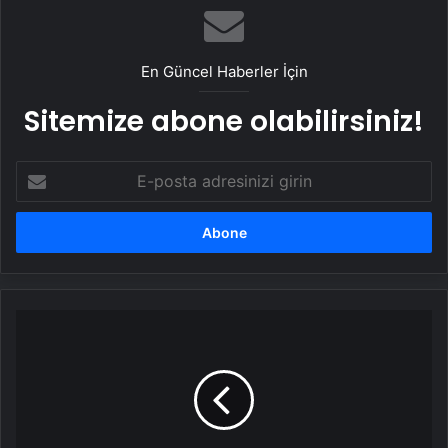
En Güncel Haberler İçin
Sitemize abone olabilirsiniz!
E-
posta
adresinizi
girin
TC
kimlik
no
ezberleme
türüne
göre
zeka