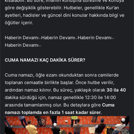
kısalabilir. Bu süre, imamın konuşma süresine ve konuya
göre değişiklik gösterebilir. Hutbeler, genellikle Kur’an
ayetleri, hadisler ve güncel dini konular hakkında bilgi ve
öğütler içerir.
Haberin Devamı
Haberin Devamı
Haberin Devamı
Haberin Devamı
CUMA NAMAZI KAÇ DAKİKA SÜRER?
Cuma namazı, öğle ezanı okunduktan sonra camilerde
toplanan cemaatle birlikte başlar. Önce hutbe verilir,
ardından namaz kılınır. Bu süreç, yaklaşık olarak
30 ila 40
dakika sürdüğü için, namaz genellikle 12:30 ile 14:00
arasında tamamlanmış olur. Bu detaylara göre
Cuma
namazı toplamda en fazla 1 saat kadar sürer.