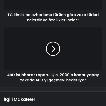
türleri
nelerdir
TC kimlik no ezberleme türüne göre zeka türleri
ve
özellikleri
nelerdir ve özellikleri neler?
neler?
ABD
istihbarat
raporu:
Çin,
2030'a
kadar
yapay
zekada
ABD'yi
ABD istihbarat raporu: Çin, 2030'a kadar yapay
geçmeyi
hedefliyor
zekada ABD'yi geçmeyi hedefliyor
İlgili Makaleler