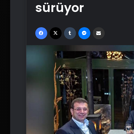
sürüyor
Facebook
X
Tumblr
Messenger
Email'den paylaş