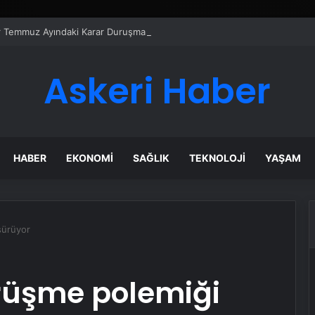
er Temmuz Ayındaki Karar Duruşmasına Çevrildi
Askeri Haber
HABER
EKONOMI
SAĞLIK
TEKNOLOJI
YAŞAM
sürüyor
rüşme polemiği