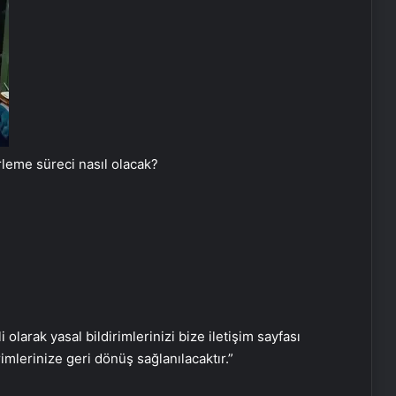
UETDS Nedir ? Uetds.com İle Akıllı
Dijital Taşımacılık Yazılımı
Malatya Sigortacılığı ve En Uygun
Sigorta Çözümleri
rleme süreci nasıl olacak?
Keçiören Halı Yıkama: Profesyonel
ve Güvenilir Hizmet
Yoncalı termal oteller
i olarak yasal bildirimlerinizi bize iletişim sayfası
İzmir transfer
rimlerinize geri dönüş sağlanılacaktır.”