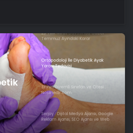
Nişantaşı Üniversitesi’nden 2026 YKS
Adaylarına Çifte Güvence: Sabit
Ücret ve Kesintisiz Burs
25 Yıllık Miras Davasında Gözler
Temmuz Ayındaki Karar
Duruşmasına Çevrildi
Ortopodoloji İle Diyabetik Ayak
Yarası Tedavisi
betik
Zihnin Gizemli Sınırları ve Ötesi :
Nasılnedir.com
Serjoy : Dijital Medya Ajansı, Google
Reklam Ajansı, SEO Ajansı ve Web
Tasarım Ajansı