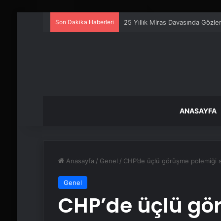
Son Dakika Haberleri
25 Yıllık Miras Davasında Gözl
ANASAYFA
Anasayfa
/
Genel
/
CHP’de üçlü görüşme polemiği 
Genel
CHP’de üçlü gö