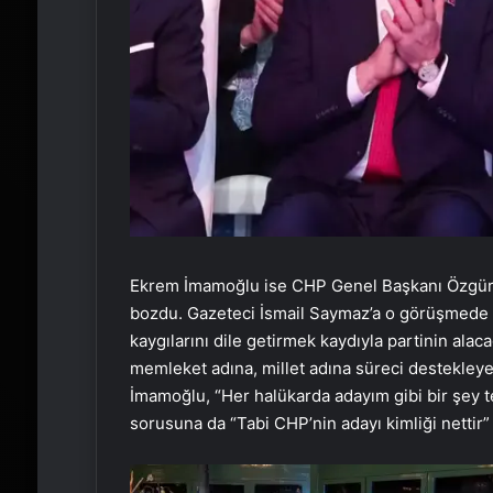
Ekrem İmamoğlu ise CHP Genel Başkanı Özgür Öz
bozdu. Gazeteci İsmail Saymaz’a o görüşmede Y
kaygılarını dile getirmek kaydıyla partinin ala
memleket adına, millet adına süreci destekleyec
İmamoğlu, “Her halükarda adayım gibi bir şey te
sorusuna da “Tabi CHP’nin adayı kimliği nettir”