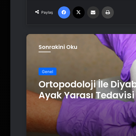
Facebook
X
Email'den paylaş
Yaz
Paylaş
Sonrakini Oku
Genel
Ortopodoloji İle Diya
Ayak Yarası Tedavisi