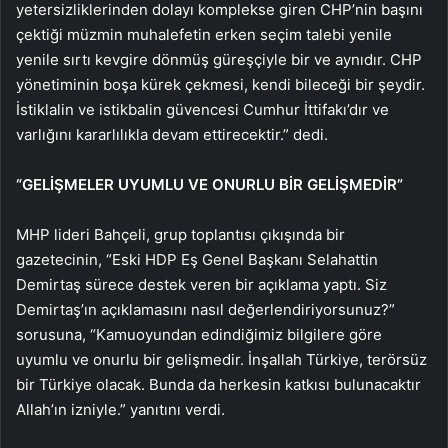
yetersizliklerinden dolayı komplekse giren CHP’nin başını
çektiği müzmin muhalefetin erken seçim talebi yenile
yenile sırtı kevgire dönmüş güreşçiyle bir ve aynıdır. CHP
yönetiminin boşa kürek çekmesi, kendi bileceği bir şeydir.
İstiklalin ve istikbalin güvencesi Cumhur İttifakı’dır ve
varlığını kararlılıkla devam ettirecektir.” dedi.
“GELİŞMELER UYUMLU VE ONURLU BİR GELİŞMEDİR”
MHP lideri Bahçeli, grup toplantısı çıkışında bir
gazetecinin, “Eski HDP Eş Genel Başkanı Selahattin
Demirtaş sürece destek veren bir açıklama yaptı. Siz
Demirtaş’ın açıklamasını nasıl değerlendiriyorsunuz?”
sorusuna, “Kamuoyundan edindiğimiz bilgilere göre
uyumlu ve onurlu bir gelişmedir. İnşallah Türkiye, terörsüz
bir Türkiye olacak. Bunda da herkesin katkısı bulunacaktır
Allah’ın izniyle.” yanıtını verdi.