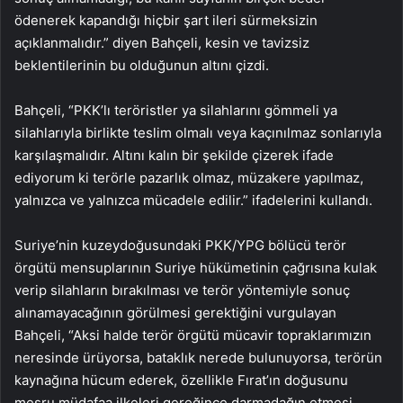
ödenerek kapandığı hiçbir şart ileri sürmeksizin
açıklanmalıdır.” diyen Bahçeli, kesin ve tavizsiz
beklentilerinin bu olduğunun altını çizdi.
Bahçeli, “PKK’lı teröristler ya silahlarını gömmeli ya
silahlarıyla birlikte teslim olmalı veya kaçınılmaz sonlarıyla
karşılaşmalıdır. Altını kalın bir şekilde çizerek ifade
ediyorum ki terörle pazarlık olmaz, müzakere yapılmaz,
yalnızca ve yalnızca mücadele edilir.” ifadelerini kullandı.
Suriye’nin kuzeydoğusundaki PKK/YPG bölücü terör
örgütü mensuplarının Suriye hükümetinin çağrısına kulak
verip silahların bırakılması ve terör yöntemiyle sonuç
alınamayacağının görülmesi gerektiğini vurgulayan
Bahçeli, “Aksi halde terör örgütü mücavir topraklarımızın
neresinde ürüyorsa, bataklık nerede bulunuyorsa, terörün
kaynağına hücum ederek, özellikle Fırat’ın doğusunu
meşru müdafaa ilkeleri gereğince darmadağın etmesi