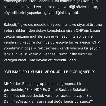
edileceğini belirten Bahçeli, Türk milletinin çok konuşup
aklına esen sözleri verenlere değil, verdiği sözleri tutup,
söylediklerini yapanlara güvendiğini kaydetti.
Bahçeli, “İç ve dış meseleleri yorumlama ve siyaset üretme
yetersizliklerinden dolayı komplekse giren CHP’nin başını
çektiği müzmin muhalefetin erken seçim talebi yenile
yenile sırtı kevgire dönmüş güreşçiyle bir ve aynıdır. CHP
yönetiminin boşa kürek çekmesi, kendi bileceği bir şeydir.
İstiklalin ve istikbalin güvencesi Cumhur İttifakı’dır ve
varlığını kararlılıkla devam ettirecektir.” dedi.
“GELİŞMELER UYUMLU VE ONURLU BİR GELİŞMEDİR”
MHP lideri Bahçeli, grup toplantısı çıkışında bir
gazetecinin, “Eski HDP Eş Genel Başkanı Selahattin
Demirtaş sürece destek veren bir açıklama yaptı. Siz
Demirtaş’ın açıklamasını nasıl değerlendiriyorsunuz?”