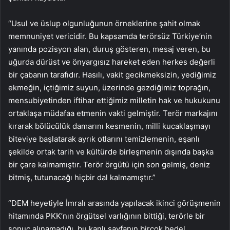
“Usul ve üslup olgunluğunun örneklerine şahit olmak
memnuniyet vericidir. Bu kapsamda terörsüz Türkiye’nin
yanında pozisyon alan, duruş gösteren, mesaj veren, bu
uğurda dürüst ve önyargısız hareket eden herkes değerli
bir çabanın tarafıdır. Hasılı, vakit gecikmeksizin, yediğimiz
ekmeğin, içtiğimiz suyun, üzerinde gezdiğimiz toprağın,
mensubiyetinden iftihar ettiğimiz milletin hak ve hukukunu
ortaklaşa müdafaa etmenin vakti gelmiştir. Terör markajını
kırarak bölücülük damarını kesmenin, milli kucaklaşmayı
biteviye başlatarak ayrık otlarını temizlemenin, eşanlı
şekilde ortak tarih ve kültürde birleşmenin dışında başka
bir çare kalmamıştır. Terör örgütü için son gelmiş, deniz
bitmiş, tutunacağı hiçbir dal kalmamıştır.”
“DEM heyetiyle İmralı arasında yapılacak ikinci görüşmenin
hitamında PKK’nın örgütsel varlığının bittiği, terörle bir
sonuç alınamadığı, bu kanlı sayfanın birçok bedel