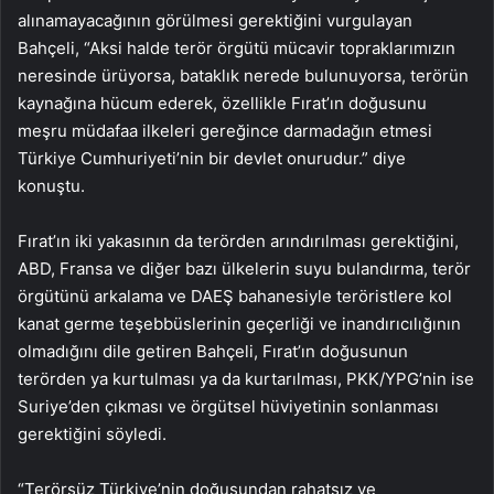
alınamayacağının görülmesi gerektiğini vurgulayan
Bahçeli, “Aksi halde terör örgütü mücavir topraklarımızın
neresinde ürüyorsa, bataklık nerede bulunuyorsa, terörün
kaynağına hücum ederek, özellikle Fırat’ın doğusunu
meşru müdafaa ilkeleri gereğince darmadağın etmesi
Türkiye Cumhuriyeti’nin bir devlet onurudur.” diye
konuştu.
Fırat’ın iki yakasının da terörden arındırılması gerektiğini,
ABD, Fransa ve diğer bazı ülkelerin suyu bulandırma, terör
örgütünü arkalama ve DAEŞ bahanesiyle teröristlere kol
kanat germe teşebbüslerinin geçerliği ve inandırıcılığının
olmadığını dile getiren Bahçeli, Fırat’ın doğusunun
terörden ya kurtulması ya da kurtarılması, PKK/YPG’nin ise
Suriye’den çıkması ve örgütsel hüviyetinin sonlanması
gerektiğini söyledi.
“Terörsüz Türkiye’nin doğuşundan rahatsız ve