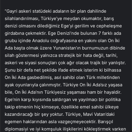
“Gayri askeri statüdeki adaların bir plan dahilinde
silahlandırılması, Türkiye’ye meydan okumaktır, barış
denizi olmasını dilediğimiz Ege’yi gerilim ve cepheleşme
girdabına çekmektir. Ege Denizi’nde bulunan 7 farklı ada
grubu içinde Anadolu coğrafyasına en yakını olan On İki
Ada başta olmak üzere Yunanistan’ın burnumuzun dibinde
silah göstermesi yalnızca stratejik bir hata değil, tarihi,
askeri ve siyasi sonuçları çok ağır olacak trajik bir yanlıştır.
Şunu bir defa net şekilde ifade etmek isterim ki bilhassa
On İki Ada gasbedilmiş, asıl sahibi olan Türk milletinden
ayak oyunlarıyla çalınmıştır. Türkiye On İki Ada’sız yaşasa
bile, On İki Ada’nın Türkiyesiz yaşaması ham bir hayaldir.
Ege’nin karşı kıyısında saldırgan ve yayılmacı bir politika
takip etmenin hiç kimseye, özellikle emel sahibi ülkeye
kazandıracağı bir şey yoktur. Türkiye, Mavi Vatan’daki
egemen haklarından asla vazgeçmeyecektir. Barışçıl
diplomasiyi ve iyi komşuluk ilişkilerini kökleştirmek varken