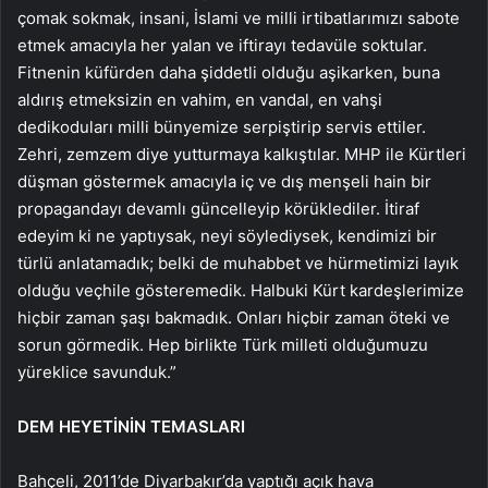
çomak sokmak, insani, İslami ve milli irtibatlarımızı sabote
etmek amacıyla her yalan ve iftirayı tedavüle soktular.
Fitnenin küfürden daha şiddetli olduğu aşikarken, buna
aldırış etmeksizin en vahim, en vandal, en vahşi
dedikoduları milli bünyemize serpiştirip servis ettiler.
Zehri, zemzem diye yutturmaya kalkıştılar. MHP ile Kürtleri
düşman göstermek amacıyla iç ve dış menşeli hain bir
propagandayı devamlı güncelleyip körüklediler. İtiraf
edeyim ki ne yaptıysak, neyi söylediysek, kendimizi bir
türlü anlatamadık; belki de muhabbet ve hürmetimizi layık
olduğu veçhile gösteremedik. Halbuki Kürt kardeşlerimize
hiçbir zaman şaşı bakmadık. Onları hiçbir zaman öteki ve
sorun görmedik. Hep birlikte Türk milleti olduğumuzu
yüreklice savunduk.”
DEM HEYETİNİN TEMASLARI
Bahçeli, 2011’de Diyarbakır’da yaptığı açık hava