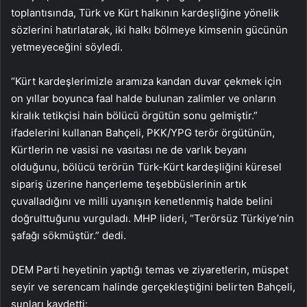
toplantısında, Türk ve Kürt halkının kardeşliğine yönelik
sözlerini hatırlatarak, iki halkı bölmeye kimsenin gücünün
yetmeyeceğini söyledi.
“Kürt kardeşlerimizle aramıza kandan duvar çekmek için
on yıllar boyunca faal halde bulunan zalimler ve onların
kiralık tetikçisi hain bölücü örgütün sonu gelmiştir.”
ifadelerini kullanan Bahçeli, PKK/YPG terör örgütünün,
Kürtlerin ne vasisi ne vasıtası ne de varlık beyanı
olduğunu, bölücü terörün Türk-Kürt kardeşliğini küresel
sipariş üzerine hançerleme teşebbüslerinin artık
çuvalladığını ve milli uyanışın kenetlenmiş halde belini
doğrulttuğunu vurguladı. MHP lideri, “Terörsüz Türkiye’nin
şafağı sökmüştür.” dedi.
DEM Parti heyetinin yaptığı temas ve ziyaretlerin, müspet
seyir ve serencam halinde gerçekleştiğini belirten Bahçeli,
şunları kaydetti: