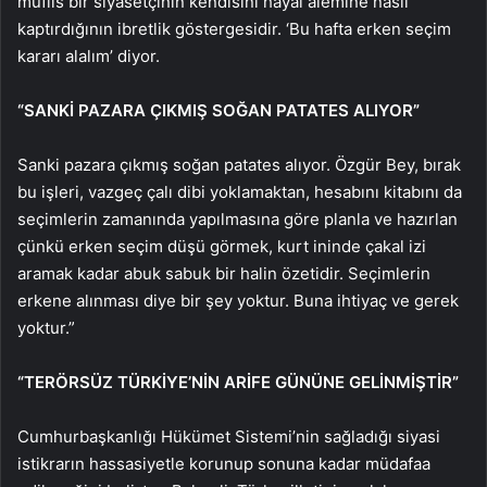
müflis bir siyasetçinin kendisini hayal alemine nasıl
kaptırdığının ibretlik göstergesidir. ‘Bu hafta erken seçim
kararı alalım’ diyor.
“SANKİ PAZARA ÇIKMIŞ SOĞAN PATATES ALIYOR”
Sanki pazara çıkmış soğan patates alıyor. Özgür Bey, bırak
bu işleri, vazgeç çalı dibi yoklamaktan, hesabını kitabını da
seçimlerin zamanında yapılmasına göre planla ve hazırlan
çünkü erken seçim düşü görmek, kurt ininde çakal izi
aramak kadar abuk sabuk bir halin özetidir. Seçimlerin
erkene alınması diye bir şey yoktur. Buna ihtiyaç ve gerek
yoktur.”
“TERÖRSÜZ TÜRKİYE’NİN ARİFE GÜNÜNE GELİNMİŞTİR”
Cumhurbaşkanlığı Hükümet Sistemi’nin sağladığı siyasi
istikrarın hassasiyetle korunup sonuna kadar müdafaa