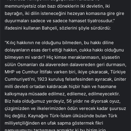
memnuniyetsiz olan bazı döneklerin iki devletin, iki
bayrağın, iki dilin isteneceğini hezeyan komasına gire gire
duyurmaları sadece ve sadece hamaset tiyatrosudur.”
ifadesini kullanan Bahçeli, sözlerini şöyle sürdürdü:
“Kılıç hakkının ne olduğunu bilmeden, bu hakkı diline
dolayanların esas dert ettiği hakkın, cukka hakkı olduğunu
bilmeyen mi vardır? Hiç kimse meraklanmasın, siyasetin
sülün Osmanları da alavereden dalavereden geri durmasın,
MHP ve Cumhur İttifakı varken biri, ikiye çıkaracak, Türkiye
Cumhuriyeti’ni, 1923 kuruluş felsefesinden ayıracak, üniter
milli devleti ortadan kaldıracak hiçbir hain ve hasmane
kalkışmaya müsaade edilmez, edilemez, edilmeyecektir.
Biz hala olduğumuz yerdeyiz, 56 yıldır ne diyorsak oyuz,
çizgimizden ve ilkelerimizden ödün verecek kadar şuursuz
hiç değiliz. Kaynağını Türk-İslam ülküsünde bulan Türk
milliyetçiliğinden en ufak sapma göstermek fikri
namusumuzu tartışmaya açmaktır ki bu bizim için