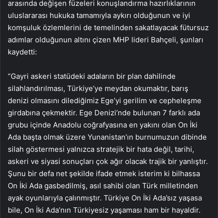
arasında değişen füzeleri konuşlandırma hazırlıklarının
uluslararası hukuka tamamıyla aykırı olduğunun ve iyi
komşuluk özlemlerini de temelinden sakatlayacak fütursuz
adımlar olduğunun altını çizen MHP lideri Bahçeli, şunları
kaydetti:
“Gayri askeri statüdeki adaların bir plan dahilinde
silahlandırılması, Türkiye’ye meydan okumaktır, barış
denizi olmasını dilediğimiz Ege’yi gerilim ve cepheleşme
girdabına çekmektir. Ege Denizi’nde bulunan 7 farklı ada
grubu içinde Anadolu coğrafyasına en yakını olan On İki
Ada başta olmak üzere Yunanistan’ın burnumuzun dibinde
silah göstermesi yalnızca stratejik bir hata değil, tarihi,
askeri ve siyasi sonuçları çok ağır olacak trajik bir yanlıştır.
Şunu bir defa net şekilde ifade etmek isterim ki bilhassa
On İki Ada gasbedilmiş, asıl sahibi olan Türk milletinden
ayak oyunlarıyla çalınmıştır. Türkiye On İki Ada’sız yaşasa
bile, On İki Ada’nın Türkiyesiz yaşaması ham bir hayaldir.