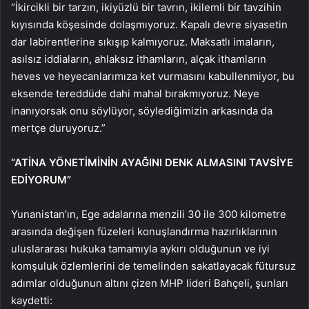
“İkircikli bir tarzın, ikiyüzlü bir tavrın, ikilemli bir tavzihin
kıyısında köşesinde dolaşmıyoruz. Kapalı devre siyasetin
dar labirentlerine sıkışıp kalmıyoruz. Maksatlı imaların,
asılsız iddiaların, ahlaksız ithamların, alçak ithamların
heves ve heyecanlarımıza ket vurmasını kabullenmiyor, bu
eksende tereddüde dahi mahal bırakmıyoruz. Neye
inanıyorsak onu söylüyor, söylediğimizin arkasında da
mertçe duruyoruz.”
“ATİNA YÖNETİMİNİN AYAĞINI DENK ALMASINI TAVSİYE
EDİYORUM”
Yunanistan’ın, Ege adalarına menzili 30 ile 300 kilometre
arasında değişen füzeleri konuşlandırma hazırlıklarının
uluslararası hukuka tamamıyla aykırı olduğunun ve iyi
komşuluk özlemlerini de temelinden sakatlayacak fütursuz
adımlar olduğunun altını çizen MHP lideri Bahçeli, şunları
kaydetti: