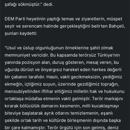
şafağı sökmüştür.” dedi.
DEM Parti heyetinin yaptığı temas ve ziyaretlerin, müspet
seyir ve serencam halinde gerçekleştiğini belirten Bahçeli,
şunları kaydetti:
“Usul ve üslup olgunluğunun örneklerine şahit olmak
memnuniyet vericidir. Bu kapsamda terörsüz Türkiye’nin
yanında pozisyon alan, duruş gösteren, mesaj veren, bu
uğurda dürüst ve önyargısız hareket eden herkes değerli
bir çabanın tarafıdır. Hasılı, vakit gecikmeksizin, yediğimiz
ekmeğin, içtiğimiz suyun, üzerinde gezdiğimiz toprağın,
mensubiyetinden iftihar ettiğimiz milletin hak ve hukukunu
ortaklaşa müdafaa etmenin vakti gelmiştir. Terör markajını
kırarak bölücülük damarını kesmenin, milli kucaklaşmayı
biteviye başlatarak ayrık otlarını temizlemenin, eşanlı
şekilde ortak tarih ve kültürde birleşmenin dışında başka
bir çare kalmamıştır. Terör örgütü için son gelmiş, deniz