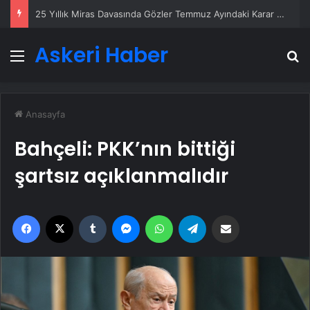
25 Yıllık Miras Davasında Gözler Temmuz Ayındaki Karar Duruşmasına Çevrildi
Askeri Haber
Menü
A
Anasayfa
Bahçeli: PKK’nın bittiği
şartsız açıklanmalıdır
Facebook
X
Tumblr
Messenger
WhatsApp
Telegram
Email'den paylaş