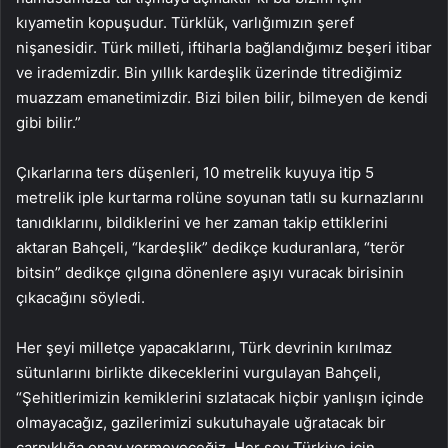
kıyametin kopuşudur. Türklük, varlığımızın şeref
nişanesidir. Türk milleti, iftiharla bağlandığımız beşeri itibar
ve irademizdir. Bin yıllık kardeşlik üzerinde titrediğimiz
muazzam emanetimizdir. Bizi bilen bilir, bilmeyen de kendi
gibi bilir.”
Çıkarlarına ters düşenleri, 10 metrelik kuyuya itip 5
metrelik iple kurtarma rolüne soyunan tatlı su kurnazlarını
tanıdıklarını, bildiklerini ve her zaman takip ettiklerini
aktaran Bahçeli, “kardeşlik” dedikçe kuduranlara, “terör
bitsin” dedikçe çılgına dönenlere aşıyı vuracak birisinin
çıkacağını söyledi.
Her şeyi milletçe yapacaklarını, Türk devrinin kırılmaz
sütunlarını birlikte dikeceklerini vurgulayan Bahçeli,
“Şehitlerimizin kemiklerini sızlatacak hiçbir yanlışın içinde
olmayacağız, gazilerimizi sukutuhayale uğratacak bir
çarpıklığa onay vermeyeceğiz. Her şey Türkiye için