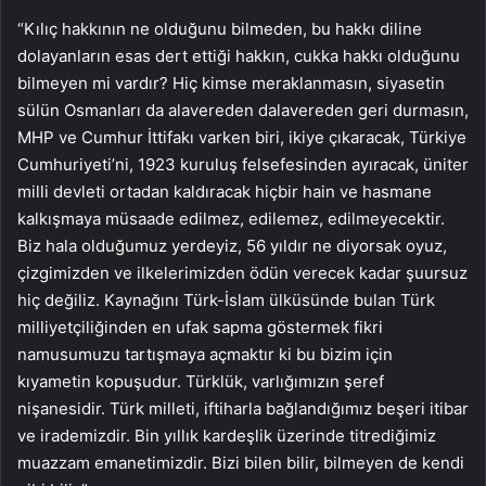
“Kılıç hakkının ne olduğunu bilmeden, bu hakkı diline
dolayanların esas dert ettiği hakkın, cukka hakkı olduğunu
bilmeyen mi vardır? Hiç kimse meraklanmasın, siyasetin
sülün Osmanları da alavereden dalavereden geri durmasın,
MHP ve Cumhur İttifakı varken biri, ikiye çıkaracak, Türkiye
Cumhuriyeti’ni, 1923 kuruluş felsefesinden ayıracak, üniter
milli devleti ortadan kaldıracak hiçbir hain ve hasmane
kalkışmaya müsaade edilmez, edilemez, edilmeyecektir.
Biz hala olduğumuz yerdeyiz, 56 yıldır ne diyorsak oyuz,
çizgimizden ve ilkelerimizden ödün verecek kadar şuursuz
hiç değiliz. Kaynağını Türk-İslam ülküsünde bulan Türk
milliyetçiliğinden en ufak sapma göstermek fikri
namusumuzu tartışmaya açmaktır ki bu bizim için
kıyametin kopuşudur. Türklük, varlığımızın şeref
nişanesidir. Türk milleti, iftiharla bağlandığımız beşeri itibar
ve irademizdir. Bin yıllık kardeşlik üzerinde titrediğimiz
muazzam emanetimizdir. Bizi bilen bilir, bilmeyen de kendi