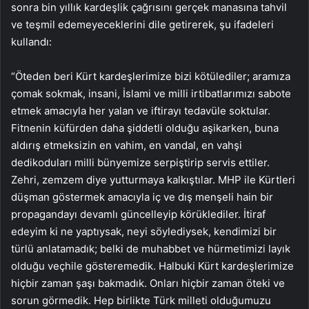
sonra bin yıllık kardeşlik çağrısını gerçek manasına tahvil
ve teşmil edemeyeceklerini dile getirerek, şu ifadeleri
kullandı:
“Öteden beri Kürt kardeşlerimize bizi kötülediler; aramıza
çomak sokmak, insani, İslami ve milli irtibatlarımızı sabote
etmek amacıyla her yalan ve iftirayı tedavüle soktular.
Fitnenin küfürden daha şiddetli olduğu aşikarken, buna
aldırış etmeksizin en vahim, en vandal, en vahşi
dedikoduları milli bünyemize serpiştirip servis ettiler.
Zehri, zemzem diye yutturmaya kalkıştılar. MHP ile Kürtleri
düşman göstermek amacıyla iç ve dış menşeli hain bir
propagandayı devamlı güncelleyip körüklediler. İtiraf
edeyim ki ne yaptıysak, neyi söylediysek, kendimizi bir
türlü anlatamadık; belki de muhabbet ve hürmetimizi layık
olduğu veçhile gösteremedik. Halbuki Kürt kardeşlerimize
hiçbir zaman şaşı bakmadık. Onları hiçbir zaman öteki ve
sorun görmedik. Hep birlikte Türk milleti olduğumuzu