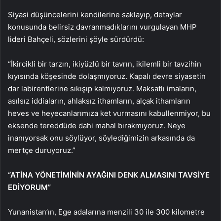
Siyasi düşüncelerini kendilerine saklayıp, detaylar
konusunda belirsiz davranmadıklarını vurgulayan MHP
lideri Bahçeli, sözlerini şöyle sürdürdü:
“İkircikli bir tarzın, ikiyüzlü bir tavrın, ikilemli bir tavzihin
kıyısında köşesinde dolaşmıyoruz. Kapalı devre siyasetin
dar labirentlerine sıkışıp kalmıyoruz. Maksatlı imaların,
asılsız iddiaların, ahlaksız ithamların, alçak ithamların
heves ve heyecanlarımıza ket vurmasını kabullenmiyor, bu
eksende tereddüde dahi mahal bırakmıyoruz. Neye
inanıyorsak onu söylüyor, söylediğimizin arkasında da
mertçe duruyoruz.”
“ATİNA YÖNETİMİNİN AYAĞINI DENK ALMASINI TAVSİYE
EDİYORUM”
Yunanistan’ın, Ege adalarına menzili 30 ile 300 kilometre