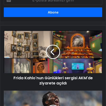
posta
adresinizi
girin
Frida
Kahlo'nun
Günlükleri
sergisi
AKM'de
ziyarete
açıldı
Frida Kahlo'nun Günlükleri sergisi AKM'de
ziyarete açıldı
Fenerbahçe'de
Osayi
Samuel