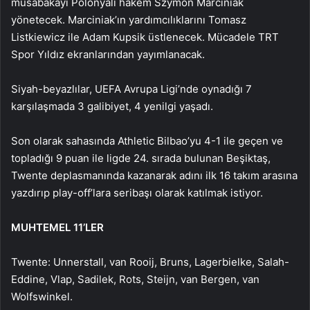
müsabakayı Polonyalı hakem Szymon Marciniak
yönetecek. Marciniak’ın yardımcılıklarını Tomasz
Listkiewicz ile Adam Kupsik üstlenecek. Mücadele TRT
Spor Yıldız ekranlarından yayımlanacak.
Siyah-beyazlılar, UEFA Avrupa Ligi’nde oynadığı 7
karşılaşmada 3 galibiyet, 4 yenilgi yaşadı.
Son olarak sahasında Athletic Bilbao’yu 4-1 ile geçen ve
topladığı 9 puan ile ligde 24. sırada bulunan Beşiktaş,
Twente deplasmanında kazanarak adını ilk 16 takım arasına
yazdırıp play-off’lara seribaşı olarak katılmak istiyor.
MUHTEMEL 11’LER
Twente: Unnerstall, van Rooij, Bruns, Lagerbielke, Salah-
Eddine, Vlap, Sadilek, Rots, Steijn, van Bergen, van
Wolfswinkel.