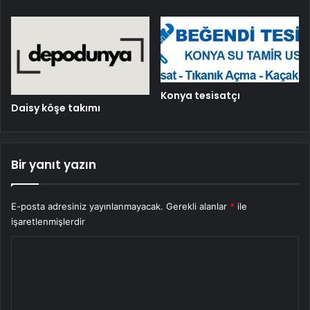
Konya tesisatçı
Daisy köşe takımı
Bir yanıt yazın
E-posta adresiniz yayınlanmayacak.
Gerekli alanlar
*
ile
işaretlenmişlerdir
Y
o
r
u