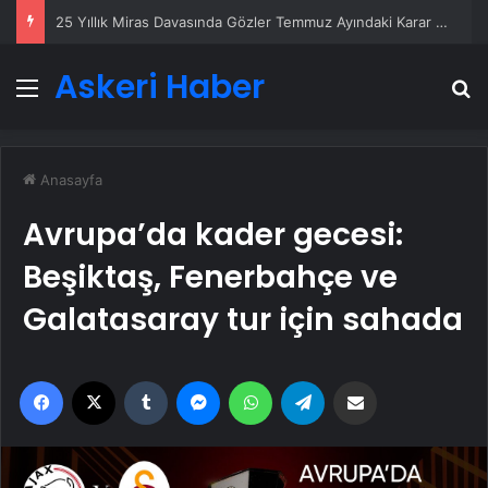
25 Yıllık Miras Davasında Gözler Temmuz Ayındaki Karar Duruşmasına Çevrildi
Askeri Haber
Menü
A
Anasayfa
Avrupa’da kader gecesi:
Beşiktaş, Fenerbahçe ve
Galatasaray tur için sahada
Facebook
X
Tumblr
Messenger
WhatsApp
Telegram
Email'den paylaş