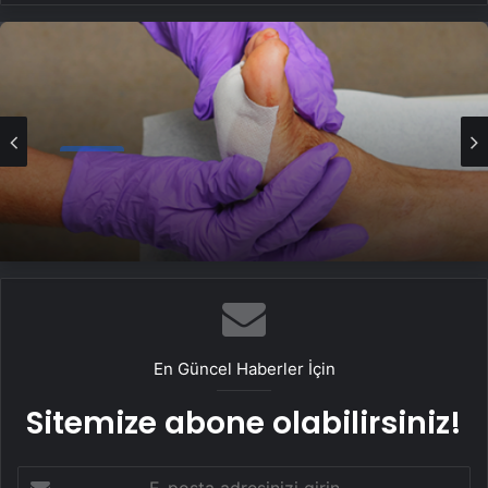
Genel
Ortopodoloji İle Diyabetik Ayak Yarası
Tedavisi
En Güncel Haberler İçin
Sitemize abone olabilirsiniz!
E-