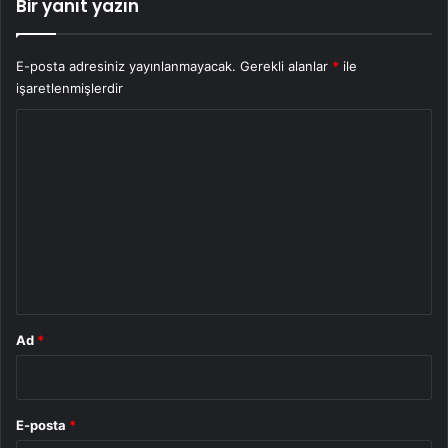
Bir yanıt yazın
E-posta adresiniz yayınlanmayacak.
Gerekli alanlar
*
ile
işaretlenmişlerdir
Y
o
r
u
m
*
Ad
*
E-posta
*