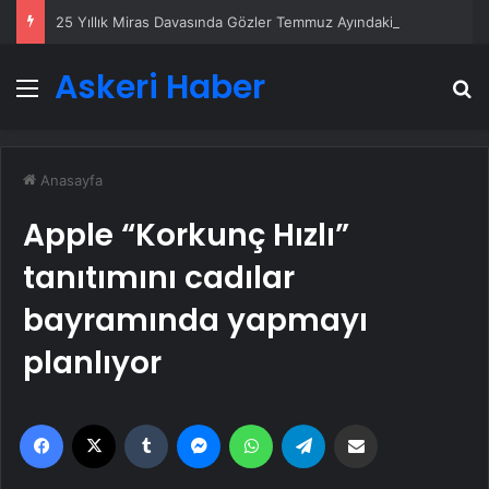
25 Yıllık Miras Davasında Gözler Temmuz Ayındaki Karar Duruşmasına Çevrildi
Askeri Haber
Menü
A
Anasayfa
Apple “Korkunç Hızlı”
tanıtımını cadılar
bayramında yapmayı
planlıyor
Facebook
X
Tumblr
Messenger
WhatsApp
Telegram
Email'den paylaş