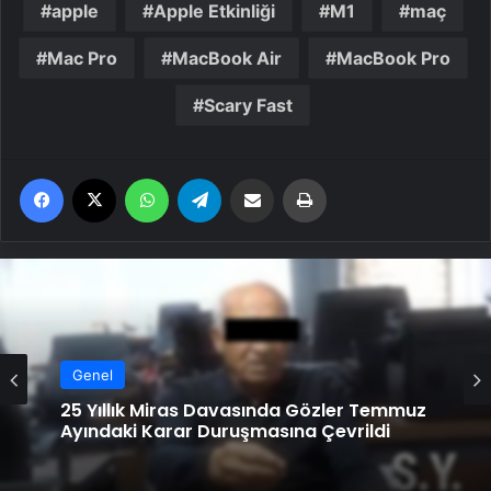
apple
Apple Etkinliği
M1
maç
Mac Pro
MacBook Air
MacBook Pro
Scary Fast
Facebook
X
WhatsApp
Telegram
Email'den paylaş
Yaz
Genel
25 Yıllık Miras Davasında Gözler Temmuz
Ayındaki Karar Duruşmasına Çevrildi