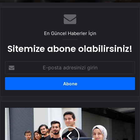
En Güncel Haberler İçin
Sitemize abone olabilirsiniz!
E-
posta
adresinizi
girin
Öğrencilerin
ürettiği
BİRGÜL roketi
TEKNOFEST
finalinde